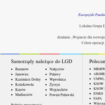
Europejski Fundu
Lokalna Grupa Dz
działanie „Wsparcie dla rozwoj
Celem operacji 
Samorządy należące do LGD
Polecan
Baranów
Nałęczów
MRiR
ARiMR
Janowiec
Puławy
UMWL
Kazimierz Dolny
Wąwolnica
KSOW
Końskowola
Żyrzyn
KSOW L
Kurów
Wojciechów
ENRD
Markuszów
Powiat Puławski
FAPA
Witryna
Polityka prywatności