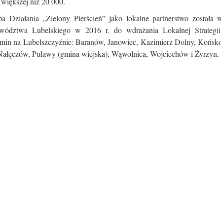
większej niż 20 000.
a Działania „Zielony Pierścień” jako lokalne partnerstwo została 
wództwa Lubelskiego w 2016 r. do wdrażania Lokalnej Strategi
gmin na Lubelszczyźnie: Baranów, Janowiec, Kazimierz Dolny, Końsk
ałęczów, Puławy (gmina wiejska), Wąwolnica, Wojciechów i Żyrzyn.