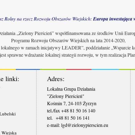
sz Rolny na rzecz Rozwoju Obszarów Wiejskich:
Europa inwestująca w
iałania „Zielony Pierścień” współfinansowana ze środków Unii Euro
Programu Rozwoju Obszarów Wiejskich na lata 2014-2020,
u lokalnego w ramach inicjatywy LEADER”, poddziałanie „Wsparcie ko
jest sprawne wdrażanie lokalnej strategii rozwoju, w tym realizacja Pl
e linki:
Adres:
W
Lokalna Grupa Działania
"Zielony Pierścień"
Kośmin 7, 24-103 Żyrzyn
tel./fax +48 81 50 16 140
ubelski
tel. +48 81 50 16 141
​e-mail: lgd@zielonypierscien.eu
 Wiejska