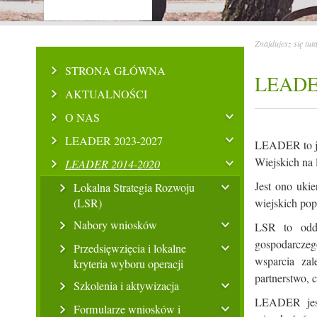
Znajdujesz się tut
STRONA GŁÓWNA
LEADE
AKTUALNOŚCI
O NAS
LEADER 2023-2027
LEADER to je
Wiejskich na 
LEADER 2014-2020
Jest ono uki
Lokalna Strategia Rozwoju
(LSR)
wiejskich pop
Nabory wniosków
LSR to oddo
gospodarczeg
Przedsięwzięcia i lokalne
wsparcia zal
kryteria wyboru operacji
partnerstwo, 
Szkolenia i aktywizacja
LEADER jest
Formularze wniosków i