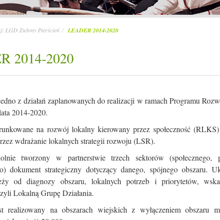
aj:
LGD Zielony Pierścień
LEADER 2014-2020
R 2014-2020
dno z działań zaplanowanych do realizacji w ramach Programu Roz
lata 2014-2020.
erunkowane na rozwój lokalny kierowany przez społeczność (RLKS)
rzez wdrażanie lokalnych strategii rozwoju (LSR).
lnie tworzony w partnerstwie trzech sektorów (społecznego, p
o) dokument strategiczny dotyczący danego, spójnego obszaru. U
eży od diagnozy obszaru, lokalnych potrzeb i priorytetów, wsk
czyli Lokalną Grupę Działania.
 realizowany na obszarach wiejskich z wyłączeniem obszaru mia