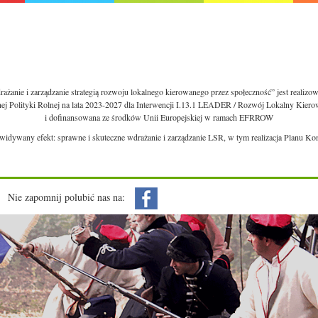
ażanie i zarządzanie strategią rozwoju lokalnego kierowanego przez społeczność” jest realiz
nej Polityki Rolnej na lata 2023-2027 dla Interwencji I.13.1 LEADER / Rozwój Lokalny Kie
i dofinansowana ze środków Unii Europejskiej w ramach EFRROW
ewidywany efekt: sprawne i skuteczne wdrażanie i zarządzanie LSR, w tym realizacja Planu Ko
Nie zapomnij polubić nas na: