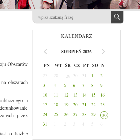
KALENDARZ
SIERPIEŃ 2026
woju Obszarów
PN
WT
ŚR
CZ
PT
SO
N
27
28
30
31
1
2
29
 na obszarach
6
3
4
5
7
8
9
10
11
12
13
14
15
16
ublicznego i
17
18
19
20
21
22
23
kierunkowanie
24
25
26
27
28
29
azanych przez
30
31
1
2
3
4
5
6
st o liczbie