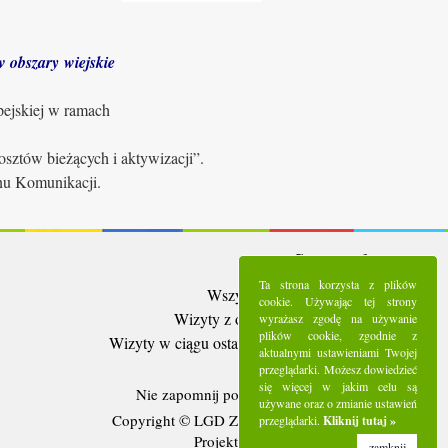
 obszary wiejskie
pejskiej w ramach
sztów bieżących i aktywizacji”.
anu Komunikacji.
Statystyki:
Ta strona korzysta z plików
Wszystkie wizyty:
5284119
cookie. Używając tej strony
Wizyty z ostatnich 30 dni:
90601
wyrażasz zgodę na używanie
plików cookie, zgodnie z
Wizyty w ciągu ostatniego tygodnia:
24733
aktualnymi ustawieniami Twojej
Użytkownicy online:
4
przeglądarki. Możesz dowiedzieć
się więcej w jakim celu są
Nie zapomnij polubić nas na
Facebooku
używane oraz o zmianie ustawień
Copyright © LGD Zielony Pierścień - 2016.
przeglądarki.
Kliknij tutaj »
Projekt i wykonanie - Freeline.
zamknij