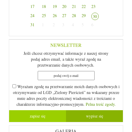
17
18
19
20
21
22
23
24
25
26
27
28
29
30
31
1
2
3
4
5
6
NEWSLETTER
Jeśli chcesz otrzymywać informacje z naszej strony
podaj adres email, a także wyraź zgodę na
przetwarzanie danych osobowych.
Wyrażam zgodę na przetwarzanie moich danych osobowych i
otrzymywanie od LGD „Zielony Pierścień” na wskazany przeze
mnie adres poczty elektronicznej wiadomości z treściami o
charakterze informacyjno-promocyjnym.
Pelna treść zgody.
GALERIA