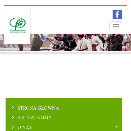
Menu
Toggle
navigati
STRONA GŁÓWNA
AKTUALNOŚCI
O NAS