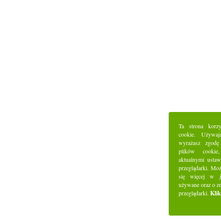
Ta strona korz
cookie. Używaj
wyrażasz zgodę
plików cookie
aktualnymi ustaw
przeglądarki. Mo
się więcej w j
używane oraz o z
przeglądarki.
Klik