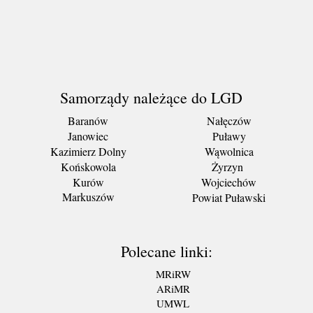
Samorządy należące do LGD
Baranów
Nałęczów
Janowiec
Puławy
Kazimierz Dolny
Wąwolnica
Końskowola
Żyrzyn
Kurów
Wojciechów
Markuszów
Powiat Puławski
Polecane linki:
MRiRW
ARiMR
UMWL