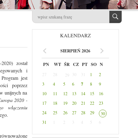
KALENDARZ
SIERPIEŃ 2026
2020) został
PN
WT
ŚR
CZ
PT
SO
N
legowanych i
27
28
30
31
1
2
29
 Program jest
7
3
4
5
6
8
9
ości poprzez
w unijnych na
10
11
12
13
14
15
16
Europa 2020 -
17
18
19
20
21
22
23
go włączeniu
24
25
26
27
28
29
30
ego.
31
1
2
3
4
5
6
zrównoważone