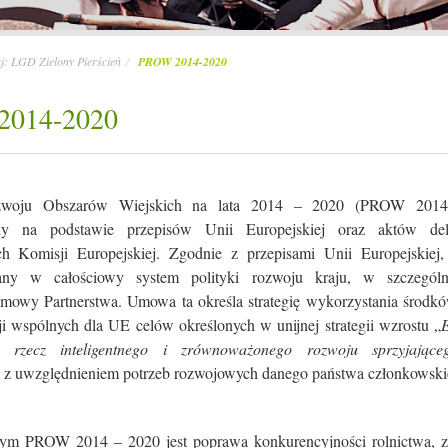
aj:
LGD Zielony Pierścień
PROW 2014-2020
014-2020
woju Obszarów Wiejskich na lata 2014 – 2020 (PROW 2014-
y na podstawie przepisów Unii Europejskiej oraz aktów de
 Komisji Europejskiej. Zgodnie z przepisami Unii Europejskiej,
y w całościowy system polityki rozwoju kraju, w szczególn
owy Partnerstwa. Umowa ta określa strategię wykorzystania środkó
cji wspólnych dla UE celów określonych w unijnej strategii wzrostu „
a rzecz inteligentnego i zrównoważonego rozwoju sprzyjające
 z uwzględnieniem potrzeb rozwojowych danego państwa członkowski
ym PROW 2014 – 2020 jest poprawa konkurencyjności rolnictwa, 