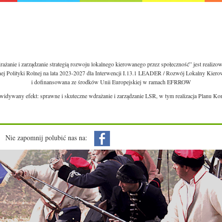
ażanie i zarządzanie strategią rozwoju lokalnego kierowanego przez społeczność” jest realiz
nej Polityki Rolnej na lata 2023-2027 dla Interwencji I.13.1 LEADER / Rozwój Lokalny Kie
i dofinansowana ze środków Unii Europejskiej w ramach EFRROW
ewidywany efekt: sprawne i skuteczne wdrażanie i zarządzanie LSR, w tym realizacja Planu Ko
Nie zapomnij polubić nas na: