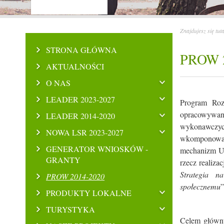
Znajdujesz się tut
STRONA GŁÓWNA
PROW 2
AKTUALNOŚCI
O NAS
LEADER 2023-2027
Program Roz
opracowywan
LEADER 2014-2020
wykonawczych
NOWA LSR 2023-2027
wkomponowan
GENERATOR WNIOSKÓW -
mechanizm Um
GRANTY
rzecz realiza
Strategia n
PROW 2014-2020
społecznemu
”
PRODUKTY LOKALNE
TURYSTYKA
Celem główn