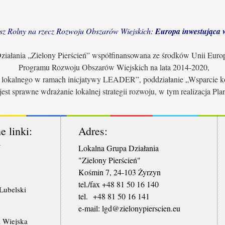
sz Rolny na rzecz Rozwoju Obszarów Wiejskich:
Europa inwestująca w
iałania „Zielony Pierścień” współfinansowana ze środków Unii Euro
Programu Rozwoju Obszarów Wiejskich na lata 2014-2020,
u lokalnego w ramach inicjatywy LEADER”, poddziałanie „Wsparcie ko
jest sprawne wdrażanie lokalnej strategii rozwoju, w tym realizacja Pl
e linki:
Adres:
W
Lokalna Grupa Działania
"Zielony Pierścień"
Kośmin 7, 24-103 Żyrzyn
tel./fax +48 81 50 16 140
ubelski
tel. +48 81 50 16 141
​e-mail: lgd@zielonypierscien.eu
 Wiejska