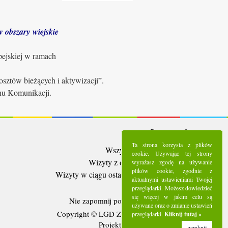
 obszary wiejskie
pejskiej w ramach
sztów bieżących i aktywizacji”.
anu Komunikacji.
Statystyki:
Ta strona korzysta z plików
Wszystkie wizyty:
5286214
cookie. Używając tej strony
Wizyty z ostatnich 30 dni:
91576
wyrażasz zgodę na używanie
plików cookie, zgodnie z
Wizyty w ciągu ostatniego tygodnia:
20757
aktualnymi ustawieniami Twojej
Użytkownicy online:
4
przeglądarki. Możesz dowiedzieć
się więcej w jakim celu są
Nie zapomnij polubić nas na
Facebooku
używane oraz o zmianie ustawień
Copyright © LGD Zielony Pierścień - 2016.
przeglądarki.
Kliknij tutaj »
Projekt i wykonanie - Freeline.
zamknij