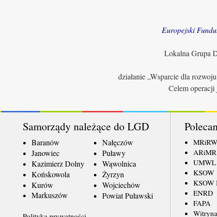
Europejski Fundu
Lokalna Grupa Dz
działanie „Wsparcie dla rozwoj
Celem operacji 
Samorządy należące do LGD
Polecan
Baranów
Nałęczów
MRiR
ARiMR
Janowiec
Puławy
UMWL
Kazimierz Dolny
Wąwolnica
KSOW
Końskowola
Żyrzyn
KSOW L
Kurów
Wojciechów
ENRD
Markuszów
Powiat Puławski
FAPA
Witryna
Polityka prywatności