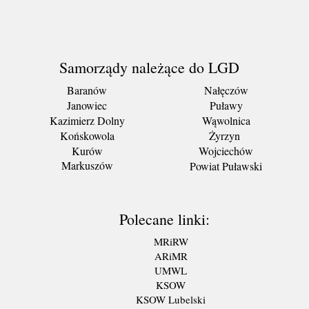
Samorządy należące do LGD
Baranów
Nałęczów
Janowiec
Puławy
Kazimierz Dolny
Wąwolnica
Końskowola
Żyrzyn
Kurów
Wojciechów
Markuszów
Powiat Puławski
Polecane linki:
MRiRW
ARiMR
UMWL
KSOW
KSOW Lubelski