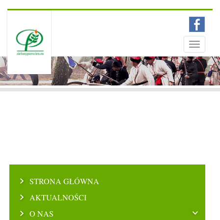
Menu
Toggle
navigati
STRONA GŁÓWNA
AKTUALNOŚCI
O NAS