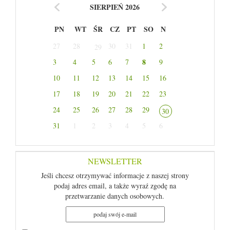
SIERPIEŃ 2026
PN
WT
ŚR
CZ
PT
SO
N
27
28
30
31
1
2
29
8
3
4
5
6
7
9
10
11
12
13
14
15
16
17
18
19
20
21
22
23
24
25
26
27
28
29
30
31
1
2
3
4
5
6
NEWSLETTER
Jeśli chcesz otrzymywać informacje z naszej strony
podaj adres email, a także wyraź zgodę na
przetwarzanie danych osobowych.