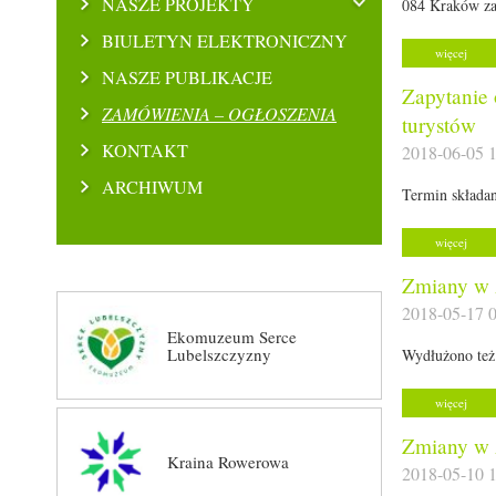
NASZE PROJEKTY
084 Kraków za 
BIULETYN ELEKTRONICZNY
więcej
NASZE PUBLIKACJE
Zapytanie
ZAMÓWIENIA – OGŁOSZENIA
turystów
KONTAKT
2018-06-05 1
ARCHIWUM
Termin składan
więcej
Zmiany w 
2018-05-17 0
Ekomuzeum Serce
Lubelszczyzny
Wydłużono też 
więcej
Zmiany w 
Kraina Rowerowa
2018-05-10 1