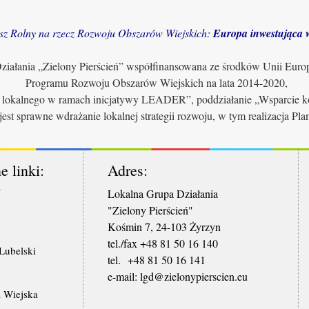
sz Rolny na rzecz Rozwoju Obszarów Wiejskich:
Europa inwestująca w
iałania „Zielony Pierścień” współfinansowana ze środków Unii Euro
Programu Rozwoju Obszarów Wiejskich na lata 2014-2020,
u lokalnego w ramach inicjatywy LEADER”, poddziałanie „Wsparcie ko
jest sprawne wdrażanie lokalnej strategii rozwoju, w tym realizacja Pl
e linki:
Adres:
W
Lokalna Grupa Działania
"Zielony Pierścień"
Kośmin 7, 24-103 Żyrzyn
tel./fax +48 81 50 16 140
ubelski
tel. +48 81 50 16 141
​e-mail: lgd@zielonypierscien.eu
 Wiejska