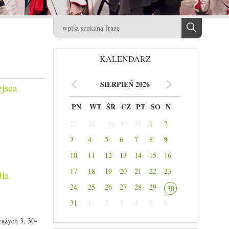
KALENDARZ
SIERPIEŃ 2026
jsca
PN
WT
ŚR
CZ
PT
SO
N
27
28
30
31
1
2
29
9
3
4
5
6
7
8
10
11
12
13
14
15
16
17
18
19
20
21
22
23
dla
24
25
26
27
28
29
30
31
1
2
3
4
5
6
rążych 3, 30-