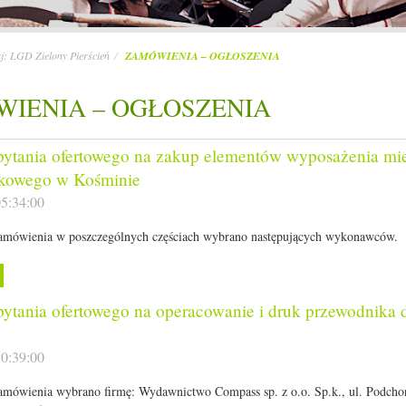
aj:
LGD Zielony Pierścień
ZAMÓWIENIA – OGŁOSZENIA
IENIA – OGŁOSZENIA
pytania ofertowego na zakup elementów wyposażenia mie
kowego w Kośminie
5:34:00
 zamówienia w poszczególnych częściach wybrano następujących wykonawców.
ytania ofertowego na operacowanie i druk przewodnika 
0:39:00
zamówienia wybrano firmę: Wydawnictwo Compass sp. z o.o. Sp.k., ul. Podcho