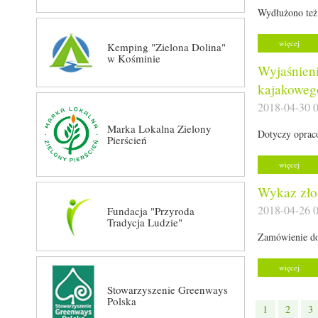
Wydłużono też 
więcej
Kemping "Zielona Dolina"
w Kośminie
Wyjaśnien
kajakoweg
2018-04-30 0
Marka Lokalna Zielony
Dotyczy opraco
Pierścień
więcej
Wykaz złoż
2018-04-26 0
Fundacja "Przyroda
Tradycja Ludzie"
Zamówienie dot
więcej
Stowarzyszenie Greenways
Polska
1
2
3