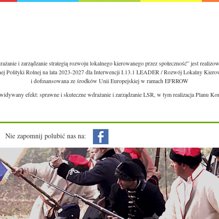
ażanie i zarządzanie strategią rozwoju lokalnego kierowanego przez społeczność” jest realiz
nej Polityki Rolnej na lata 2023-2027 dla Interwencji I.13.1 LEADER / Rozwój Lokalny Kie
i dofinansowana ze środków Unii Europejskiej w ramach EFRROW
ewidywany efekt: sprawne i skuteczne wdrażanie i zarządzanie LSR, w tym realizacja Planu Ko
Nie zapomnij polubić nas na: