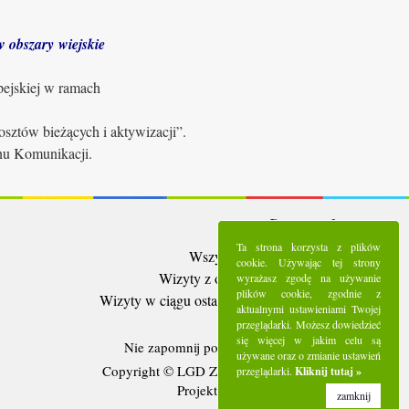
 obszary wiejskie
pejskiej w ramach
sztów bieżących i aktywizacji”.
anu Komunikacji.
Statystyki:
Ta strona korzysta z plików
Wszystkie wizyty:
5295825
cookie. Używając tej strony
Wizyty z ostatnich 30 dni:
98096
wyrażasz zgodę na używanie
plików cookie, zgodnie z
Wizyty w ciągu ostatniego tygodnia:
24167
aktualnymi ustawieniami Twojej
Użytkownicy online:
3
przeglądarki. Możesz dowiedzieć
się więcej w jakim celu są
Nie zapomnij polubić nas na
Facebooku
używane oraz o zmianie ustawień
Copyright © LGD Zielony Pierścień - 2016.
przeglądarki.
Kliknij tutaj »
Projekt i wykonanie - Freeline.
zamknij