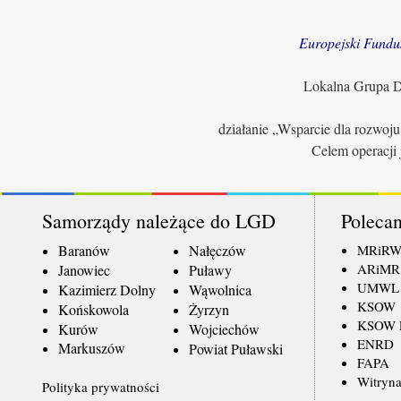
Europejski Fundu
Lokalna Grupa Dz
działanie „Wsparcie dla rozwoj
Celem operacji 
Samorządy należące do LGD
Polecan
Baranów
Nałęczów
MRiR
ARiMR
Janowiec
Puławy
UMWL
Kazimierz Dolny
Wąwolnica
KSOW
Końskowola
Żyrzyn
KSOW L
Kurów
Wojciechów
ENRD
Markuszów
Powiat Puławski
FAPA
Witryna
Polityka prywatności