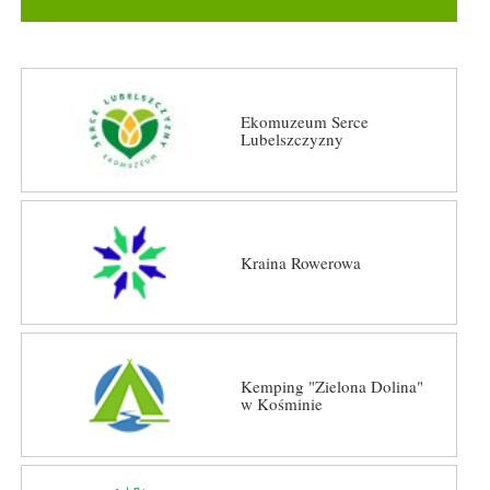
Ekomuzeum Serce
Lubelszczyzny
Kraina Rowerowa
Kemping "Zielona Dolina"
w Kośminie