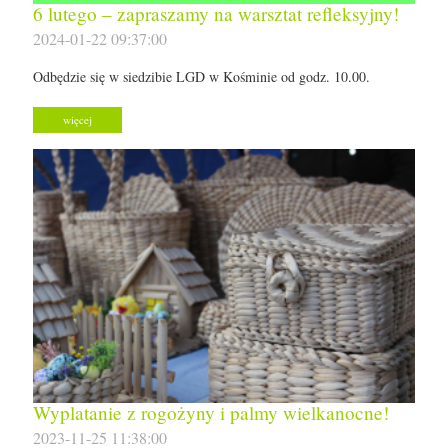
6 lutego – zapraszamy na warsztat refleksyjny!
2024-01-22 09:37:00
Odbędzie się w siedzibie LGD w Kośminie od godz. 10.00.
więcej
Wyplatanie z rogożyny i palmy wielkanocne!
2023-11-25 11:38:00