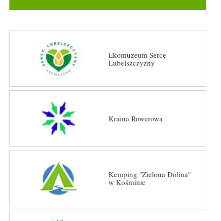
Ekomuzeum Serce
Lubelszczyzny
Kraina Rowerowa
Kemping "Zielona Dolina"
w Kośminie