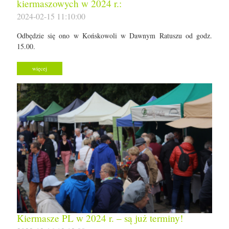
kiermaszowych w 2024 r.:
2024-02-15 11:10:00
Odbędzie się ono w Końskowoli w Dawnym Ratuszu od godz.
15.00.
więcej
Kiermasze PL w 2024 r. – są już terminy!