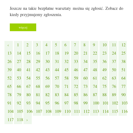
Jeszcze na takie bezpłatne warsztaty można się zgłosić. Zobacz do
kiedy przyjmujemy zgłoszenia.
więcej
‹
1
2
3
4
5
6
7
8
9
10
11
12
13
14
15
16
17
18
19
20
21
22
23
24
25
26
27
28
29
30
31
32
33
34
35
36
37
38
39
40
41
42
43
44
45
46
47
48
49
50
51
52
53
54
55
56
57
58
59
60
61
62
63
64
65
66
67
68
69
70
71
72
73
74
75
76
77
78
79
80
81
82
83
84
85
86
87
88
89
90
91
92
93
94
95
96
97
98
99
100
101
102
103
104
105
106
107
108
109
110
111
112
113
114
115
116
117
118
›