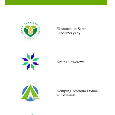
Ekomuzeum Serce
Lubelszczyzny
Kraina Rowerowa
Kemping "Zielona Dolina"
w Kośminie