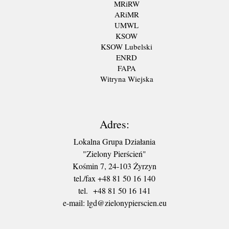
MRiRW
ARiMR
UMWL
KSOW
KSOW Lubelski
ENRD
FAPA
Witryna Wiejska
Adres:
Lokalna Grupa Działania
"Zielony Pierścień"
Kośmin 7, 24-103 Żyrzyn
tel./fax +48 81 50 16 140
tel. +48 81 50 16 141
​e-mail: lgd@zielonypierscien.eu