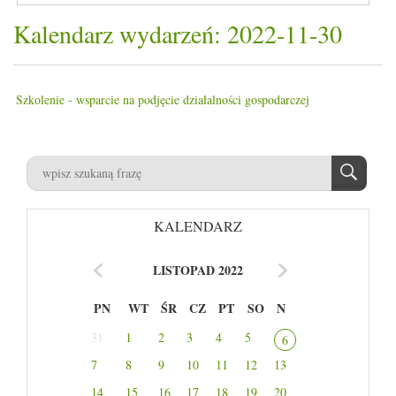
Kalendarz wydarzeń: 2022-11-30
Szkolenie - wsparcie na podjęcie działalności gospodarczej
KALENDARZ
LISTOPAD 2022
PN
WT
ŚR
CZ
PT
SO
N
31
1
2
3
4
5
6
7
8
9
10
11
12
13
14
15
16
17
18
19
20