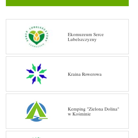
Ekomuzeum Serce
Lubelszczyzny
Kraina Rowerowa
Kemping "Zielona Dolina"
w Kośminie