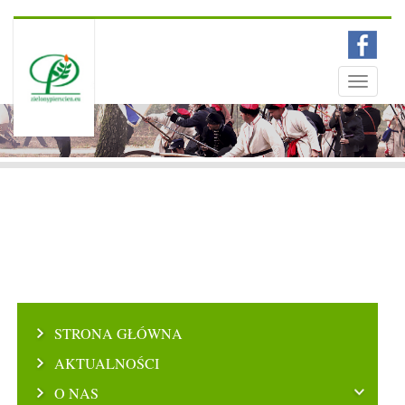
Menu
Toggle
navigati
STRONA GŁÓWNA
AKTUALNOŚCI
O NAS