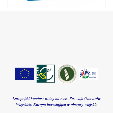
Europejski Fundusz Rolny na rzecz Rozwoju Obszarów
Wiejskich:
Europa inwestująca w obszary wiejskie