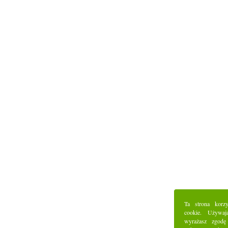
Ta strona korz
cookie. Używaj
wyrażasz zgodę