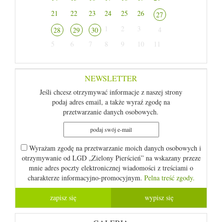
21
22
23
24
25
26
27
1
2
3
4
28
29
30
5
6
7
8
9
10
11
NEWSLETTER
Jeśli chcesz otrzymywać informacje z naszej strony
podaj adres email, a także wyraź zgodę na
przetwarzanie danych osobowych.
Wyrażam zgodę na przetwarzanie moich danych osobowych i
otrzymywanie od LGD „Zielony Pierścień” na wskazany przeze
mnie adres poczty elektronicznej wiadomości z treściami o
charakterze informacyjno-promocyjnym.
Pelna treść zgody.