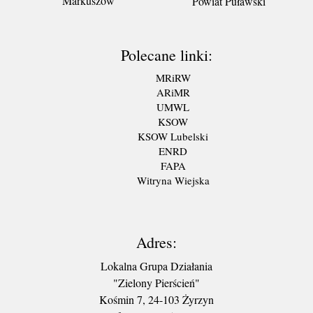
Markuszów
Powiat Puławski
Polecane linki:
MRiRW
ARiMR
UMWL
KSOW
KSOW Lubelski
ENRD
FAPA
Witryna Wiejska
Adres:
Lokalna Grupa Działania
"Zielony Pierścień"
Kośmin 7, 24-103 Żyrzyn