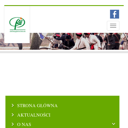
Menu
Toggle
navigati
STRONA GŁÓWNA
AKTUALNOŚCI
O NAS