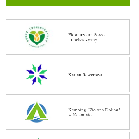
Ekomuzeum Serce
Lubelszczyzny
Kraina Rowerowa
Kemping "Zielona Dolina"
w Kośminie