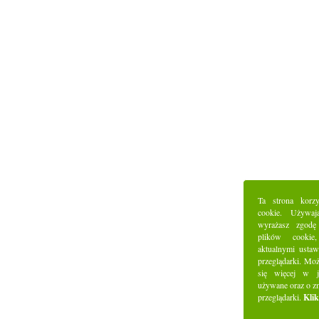
Ta strona korz
cookie. Używaj
wyrażasz zgodę
plików cookie
aktualnymi ustaw
przeglądarki. Mo
się więcej w j
używane oraz o z
przeglądarki.
Klik