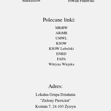
Markuszów
Powiat Puławski
Polecane linki:
MRiRW
ARiMR
UMWL
KSOW
KSOW Lubelski
ENRD
FAPA
Witryna Wiejska
Adres:
Lokalna Grupa Działania
"Zielony Pierścień"
Kośmin 7, 24-103 Żyrzyn