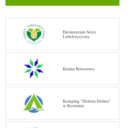
Ekomuzeum Serce
Lubelszczyzny
Kraina Rowerowa
Kemping "Zielona Dolina"
w Kośminie