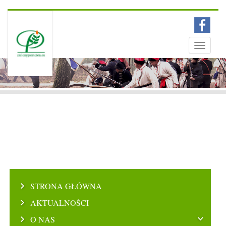
Menu
Toggle
navigati
STRONA GŁÓWNA
AKTUALNOŚCI
O NAS