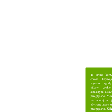
Ta strona korz
cookie. Używaj
wyrażasz zgodę
plików cookie
aktualnymi ustaw
przeglądarki. Mo
się więcej w j
używane oraz o z
przeglądarki.
Klik