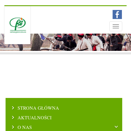
Menu
Toggle
navigati
STRONA GŁÓWNA
AKTUALNOŚCI
O NAS