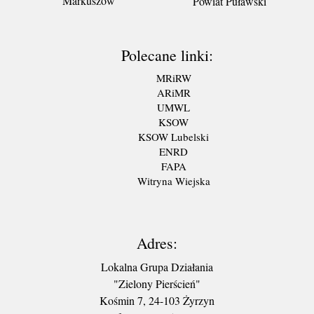
Markuszów
Powiat Puławski
Polecane linki:
MRiRW
ARiMR
UMWL
KSOW
KSOW Lubelski
ENRD
FAPA
Witryna Wiejska
Adres:
Lokalna Grupa Działania
"Zielony Pierścień"
Kośmin 7, 24-103 Żyrzyn