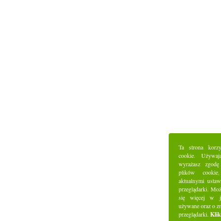
Ta strona korz
cookie. Używaj
wyrażasz zgodę
plików cookie
aktualnymi ustaw
przeglądarki. Mo
się więcej w j
używane oraz o z
przeglądarki.
Klik