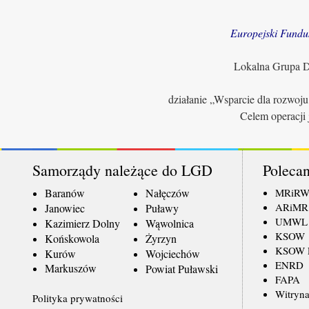
Europejski Fundu
Lokalna Grupa Dz
działanie „Wsparcie dla rozwoj
Celem operacji 
Samorządy należące do LGD
Polecan
Baranów
Nałęczów
MRiR
ARiMR
Janowiec
Puławy
UMWL
Kazimierz Dolny
Wąwolnica
KSOW
Końskowola
Żyrzyn
KSOW L
Kurów
Wojciechów
ENRD
Markuszów
Powiat Puławski
FAPA
Witryna
Polityka prywatności