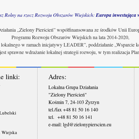
sz Rolny na rzecz Rozwoju Obszarów Wiejskich:
Europa inwestująca w
iałania „Zielony Pierścień” współfinansowana ze środków Unii Euro
Programu Rozwoju Obszarów Wiejskich na lata 2014-2020,
u lokalnego w ramach inicjatywy LEADER”, poddziałanie „Wsparcie ko
jest sprawne wdrażanie lokalnej strategii rozwoju, w tym realizacja Pl
e linki:
Adres:
W
Lokalna Grupa Działania
"Zielony Pierścień"
Kośmin 7, 24-103 Żyrzyn
tel./fax +48 81 50 16 140
ubelski
tel. +48 81 50 16 141
​e-mail: lgd@zielonypierscien.eu
 Wiejska