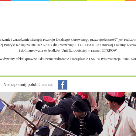
ażanie i zarządzanie strategią rozwoju lokalnego kierowanego przez społeczność” jest realiz
nej Polityki Rolnej na lata 2023-2027 dla Interwencji I.13.1 LEADER / Rozwój Lokalny Kie
i dofinansowana ze środków Unii Europejskiej w ramach EFRROW
ewidywany efekt: sprawne i skuteczne wdrażanie i zarządzanie LSR, w tym realizacja Planu Ko
Nie zapomnij polubić nas na: