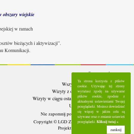
 obszary wiejskie
pejskiej w ramach
sztów bieżących i aktywizacji”.
anu Komunikacji.
Statystyki:
Ta strona korzysta z plików
Wszystkie wizyty:
5292301
cookie. Używając tej strony
Wizyty z ostatnich 30 dni:
95895
wyrażasz zgodę na używanie
plików cookie, zgodnie z
Wizyty w ciągu ostatniego tygodnia:
22979
aktualnymi ustawieniami Twojej
Użytkownicy online:
14
przeglądarki. Możesz dowiedzieć
się więcej w jakim celu są
Nie zapomnij polubić nas na
Facebooku
używane oraz o zmianie ustawień
Copyright © LGD Zielony Pierścień - 2016.
przeglądarki.
Kliknij tutaj »
Projekt i wykonanie - Freeline.
zamknij