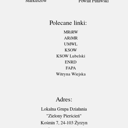
Markuszów
Powiat Puławski
Polecane linki:
MRiRW
ARiMR
UMWL
KSOW
KSOW Lubelski
ENRD
FAPA
Witryna Wiejska
Adres:
Lokalna Grupa Działania
"Zielony Pierścień"
Kośmin 7, 24-103 Żyrzyn