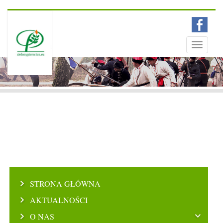
Menu
Toggle
navigati
STRONA GŁÓWNA
AKTUALNOŚCI
O NAS