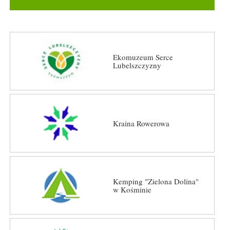
Ekomuzeum Serce
Lubelszczyzny
Kraina Rowerowa
Kemping "Zielona Dolina"
w Kośminie