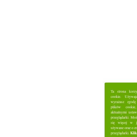
Ta strona korz
cookie. Używaj
wyrażasz zgodę
plików cookie
aktualnymi ustaw
przeglądarki. Mo
się więcej w j
używane oraz o z
przeglądarki.
Klik