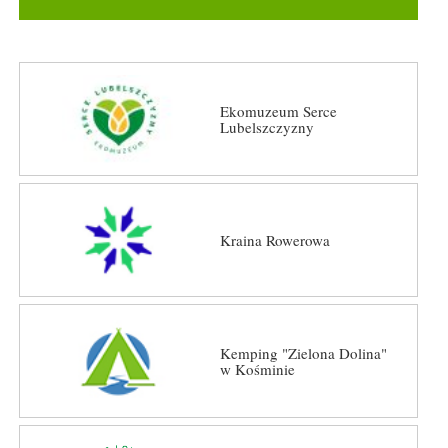
Ekomuzeum Serce
Lubelszczyzny
Kraina Rowerowa
Kemping "Zielona Dolina"
w Kośminie