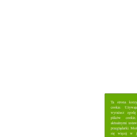
Ta strona korz
cookie. Używaj
wyrażasz zgodę
plików cookie
aktualnymi ustaw
przeglądarki. Mo
się więcej w j