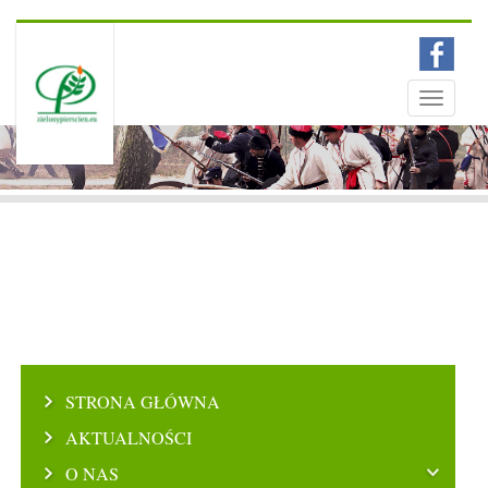
Menu
Toggle
navigati
STRONA GŁÓWNA
AKTUALNOŚCI
O NAS