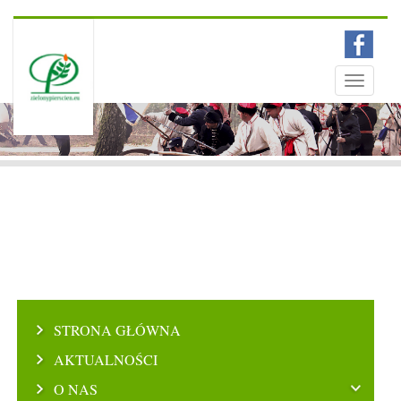
Menu
Toggle
navigati
STRONA GŁÓWNA
AKTUALNOŚCI
O NAS