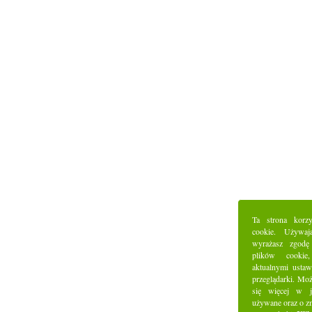
Ta strona korz
cookie. Używaj
wyrażasz zgodę
plików cookie
aktualnymi ustaw
przeglądarki. Mo
się więcej w j
używane oraz o z