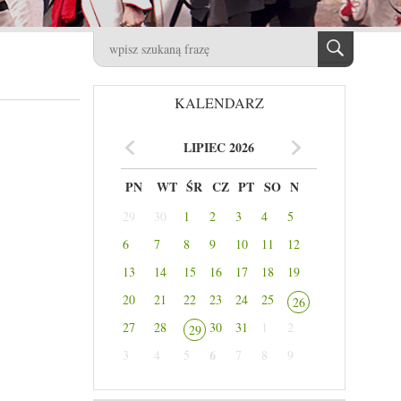
KALENDARZ
LIPIEC 2026
PN
WT
ŚR
CZ
PT
SO
N
29
30
1
2
3
4
5
6
7
8
9
10
11
12
13
14
15
16
17
18
19
20
21
22
23
24
25
26
27
28
30
31
1
2
29
6
3
4
5
7
8
9