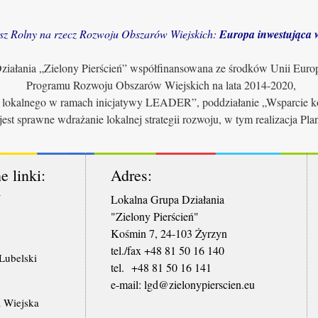
sz Rolny na rzecz Rozwoju Obszarów Wiejskich:
Europa inwestująca w
iałania „Zielony Pierścień” współfinansowana ze środków Unii Euro
Programu Rozwoju Obszarów Wiejskich na lata 2014-2020,
u lokalnego w ramach inicjatywy LEADER”, poddziałanie „Wsparcie ko
jest sprawne wdrażanie lokalnej strategii rozwoju, w tym realizacja Pl
e linki:
Adres:
W
Lokalna Grupa Działania
"Zielony Pierścień"
Kośmin 7, 24-103 Żyrzyn
tel./fax +48 81 50 16 140
ubelski
tel. +48 81 50 16 141
​e-mail: lgd@zielonypierscien.eu
 Wiejska