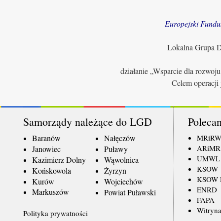
Europejski Fundu
Lokalna Grupa Dz
działanie „Wsparcie dla rozwoj
Celem operacji 
Samorządy należące do LGD
Polecan
Baranów
Nałęczów
MRiR
ARiMR
Janowiec
Puławy
UMWL
Kazimierz Dolny
Wąwolnica
KSOW
Końskowola
Żyrzyn
KSOW L
Kurów
Wojciechów
ENRD
Markuszów
Powiat Puławski
FAPA
Witryna
Polityka prywatności