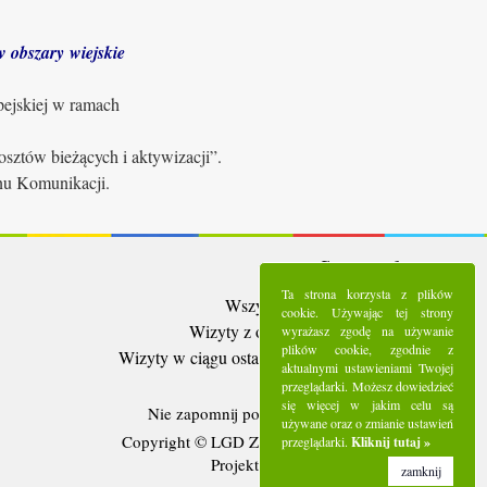
 obszary wiejskie
pejskiej w ramach
sztów bieżących i aktywizacji”.
anu Komunikacji.
Statystyki:
Ta strona korzysta z plików
Wszystkie wizyty:
5283358
cookie. Używając tej strony
Wizyty z ostatnich 30 dni:
90119
wyrażasz zgodę na używanie
plików cookie, zgodnie z
Wizyty w ciągu ostatniego tygodnia:
24601
aktualnymi ustawieniami Twojej
Użytkownicy online:
6
przeglądarki. Możesz dowiedzieć
się więcej w jakim celu są
Nie zapomnij polubić nas na
Facebooku
używane oraz o zmianie ustawień
Copyright © LGD Zielony Pierścień - 2016.
przeglądarki.
Kliknij tutaj »
Projekt i wykonanie - Freeline.
zamknij