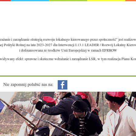
ażanie i zarządzanie strategią rozwoju lokalnego kierowanego przez społeczność” jest realiz
nej Polityki Rolnej na lata 2023-2027 dla Interwencji I.13.1 LEADER / Rozwój Lokalny Kie
i dofinansowana ze środków Unii Europejskiej w ramach EFRROW
ewidywany efekt: sprawne i skuteczne wdrażanie i zarządzanie LSR, w tym realizacja Planu Ko
Nie zapomnij polubić nas na: