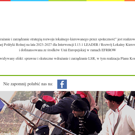
ażanie i zarządzanie strategią rozwoju lokalnego kierowanego przez społeczność” jest realiz
nej Polityki Rolnej na lata 2023-2027 dla Interwencji I.13.1 LEADER / Rozwój Lokalny Kie
i dofinansowana ze środków Unii Europejskiej w ramach EFRROW
ewidywany efekt: sprawne i skuteczne wdrażanie i zarządzanie LSR, w tym realizacja Planu Ko
Nie zapomnij polubić nas na: