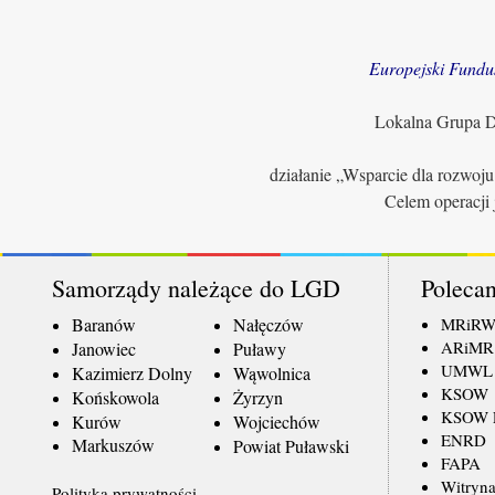
Europejski Fundu
Lokalna Grupa Dz
działanie „Wsparcie dla rozwoj
Celem operacji 
Samorządy należące do LGD
Polecan
Baranów
Nałęczów
MRiR
ARiMR
Janowiec
Puławy
UMWL
Kazimierz Dolny
Wąwolnica
KSOW
Końskowola
Żyrzyn
KSOW L
Kurów
Wojciechów
ENRD
Markuszów
Powiat Puławski
FAPA
Witryna
Polityka prywatności