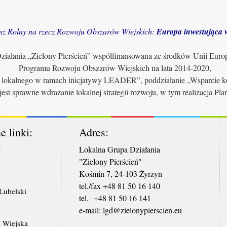
sz Rolny na rzecz Rozwoju Obszarów Wiejskich:
Europa inwestująca w
iałania „Zielony Pierścień” współfinansowana ze środków Unii Euro
Programu Rozwoju Obszarów Wiejskich na lata 2014-2020,
u lokalnego w ramach inicjatywy LEADER”, poddziałanie „Wsparcie ko
jest sprawne wdrażanie lokalnej strategii rozwoju, w tym realizacja Pl
e linki:
Adres:
W
Lokalna Grupa Działania
"Zielony Pierścień"
Kośmin 7, 24-103 Żyrzyn
tel./fax +48 81 50 16 140
ubelski
tel. +48 81 50 16 141
​e-mail: lgd@zielonypierscien.eu
 Wiejska