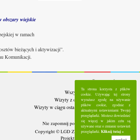
 obszary wiejskie
pejskiej w ramach
sztów bieżących i aktywizacji”.
anu Komunikacji.
Statystyki:
Ta strona korzysta z plików
Wszystkie wizyty:
5291204
cookie. Używając tej strony
Wizyty z ostatnich 30 dni:
95048
wyrażasz zgodę na używanie
plików cookie, zgodnie z
Wizyty w ciągu ostatniego tygodnia:
22252
aktualnymi ustawieniami Twojej
Użytkownicy online:
5
przeglądarki. Możesz dowiedzieć
się więcej w jakim celu są
Nie zapomnij polubić nas na
Facebooku
używane oraz o zmianie ustawień
Copyright © LGD Zielony Pierścień - 2016.
przeglądarki.
Kliknij tutaj »
Projekt i wykonanie - Freeline.
zamknij