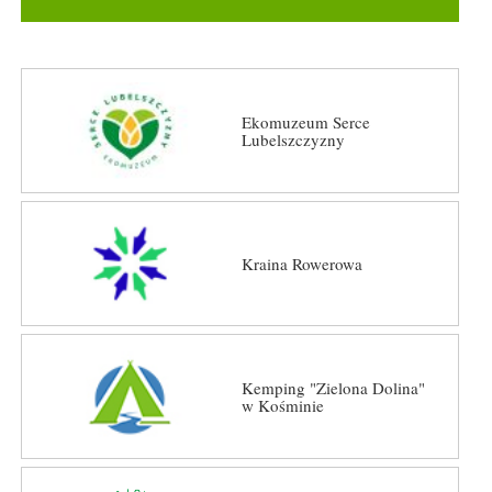
Ekomuzeum Serce
Lubelszczyzny
Kraina Rowerowa
Kemping "Zielona Dolina"
w Kośminie