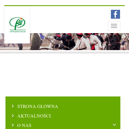
Menu
Toggle
navigati
STRONA GŁÓWNA
AKTUALNOŚCI
O NAS