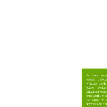
Ta strona korz
cookie. Używaj
wyrażasz zgodę
plików cookie
aktualnymi ustaw
przeglądarki. Mo
się więcej w j
używane oraz o z