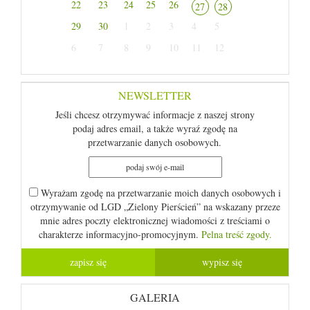
22
23
24
25
26
27
28
29
30
1
2
3
4
5
6
7
8
9
10
11
12
NEWSLETTER
Jeśli chcesz otrzymywać informacje z naszej strony
podaj adres email, a także wyraź zgodę na
przetwarzanie danych osobowych.
Wyrażam zgodę na przetwarzanie moich danych osobowych i
otrzymywanie od LGD „Zielony Pierścień” na wskazany przeze
mnie adres poczty elektronicznej wiadomości z treściami o
charakterze informacyjno-promocyjnym.
Pelna treść zgody.
GALERIA