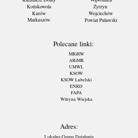
Końskowola
Żyrzyn
Kurów
Wojciechów
Markuszów
Powiat Puławski
Polecane linki:
MRiRW
ARiMR
UMWL
KSOW
KSOW Lubelski
ENRD
FAPA
Witryna Wiejska
Adres:
Lokalna Grupa Działania