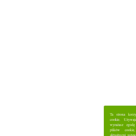
Ta strona korz
cookie. Używaj
wyrażasz zgodę
plików cookie
aktualnymi ustaw