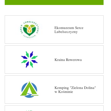
Ekomuzeum Serce
Lubelszczyzny
Kraina Rowerowa
Kemping "Zielona Dolina"
w Kośminie