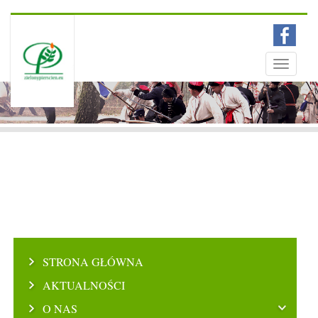
Menu
Toggle
navigati
STRONA GŁÓWNA
AKTUALNOŚCI
O NAS