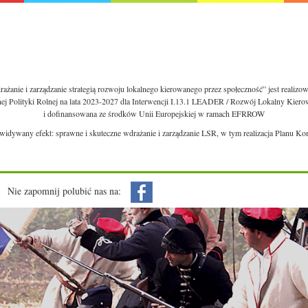
ażanie i zarządzanie strategią rozwoju lokalnego kierowanego przez społeczność” jest realiz
nej Polityki Rolnej na lata 2023-2027 dla Interwencji I.13.1 LEADER / Rozwój Lokalny Kie
i dofinansowana ze środków Unii Europejskiej w ramach EFRROW
ewidywany efekt: sprawne i skuteczne wdrażanie i zarządzanie LSR, w tym realizacja Planu Ko
Nie zapomnij polubić nas na: