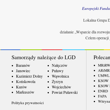
Europejski Fundu
Lokalna Grupa Dz
działanie „Wsparcie dla rozwoj
Celem operacji 
Samorządy należące do LGD
Polecan
Baranów
Nałęczów
MRiR
ARiMR
Janowiec
Puławy
UMWL
Kazimierz Dolny
Wąwolnica
KSOW
Końskowola
Żyrzyn
KSOW L
Kurów
Wojciechów
ENRD
Markuszów
Powiat Puławski
FAPA
Witryna
Polityka prywatności