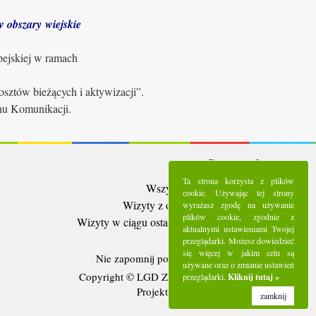
 obszary wiejskie
pejskiej w ramach
sztów bieżących i aktywizacji”.
anu Komunikacji.
Statystyki:
Ta strona korzysta z plików
Wszystkie wizyty:
5283173
cookie. Używając tej strony
Wizyty z ostatnich 30 dni:
90082
wyrażasz zgodę na używanie
plików cookie, zgodnie z
Wizyty w ciągu ostatniego tygodnia:
24802
aktualnymi ustawieniami Twojej
Użytkownicy online:
7
przeglądarki. Możesz dowiedzieć
się więcej w jakim celu są
Nie zapomnij polubić nas na
Facebooku
używane oraz o zmianie ustawień
Copyright © LGD Zielony Pierścień - 2016.
przeglądarki.
Kliknij tutaj »
Projekt i wykonanie - Freeline.
zamknij