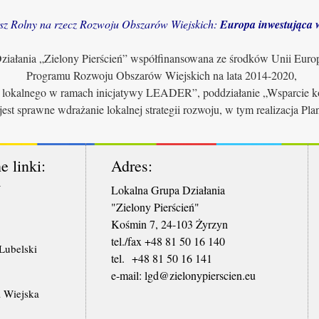
sz Rolny na rzecz Rozwoju Obszarów Wiejskich:
Europa inwestująca w
iałania „Zielony Pierścień” współfinansowana ze środków Unii Euro
Programu Rozwoju Obszarów Wiejskich na lata 2014-2020,
u lokalnego w ramach inicjatywy LEADER”, poddziałanie „Wsparcie ko
jest sprawne wdrażanie lokalnej strategii rozwoju, w tym realizacja Pl
e linki:
Adres:
W
Lokalna Grupa Działania
"Zielony Pierścień"
Kośmin 7, 24-103 Żyrzyn
tel./fax +48 81 50 16 140
ubelski
tel. +48 81 50 16 141
​e-mail: lgd@zielonypierscien.eu
 Wiejska