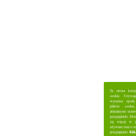
Ta strona korz
cookie. Używaj
wyrażasz zgodę
plików cookie
aktualnymi ustaw
przeglądarki. Mo
się więcej w j
używane oraz o z
przeglądarki.
Klik