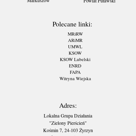
Markuszów
Powiat Puławski
Polecane linki:
MRiRW
ARiMR
UMWL
KSOW
KSOW Lubelski
ENRD
FAPA
Witryna Wiejska
Adres:
Lokalna Grupa Działania
"Zielony Pierścień"
Kośmin 7, 24-103 Żyrzyn