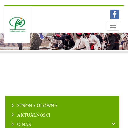
Menu
Toggle
navigati
STRONA GŁÓWNA
AKTUALNOŚCI
O NAS