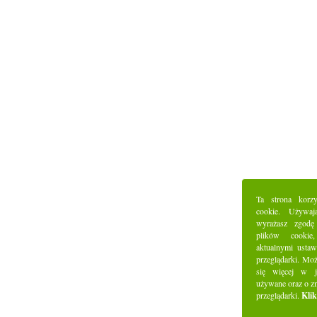
Ta strona korz
cookie. Używaj
wyrażasz zgodę
plików cookie
aktualnymi ustaw
przeglądarki. Mo
się więcej w j
używane oraz o z
przeglądarki.
Klik