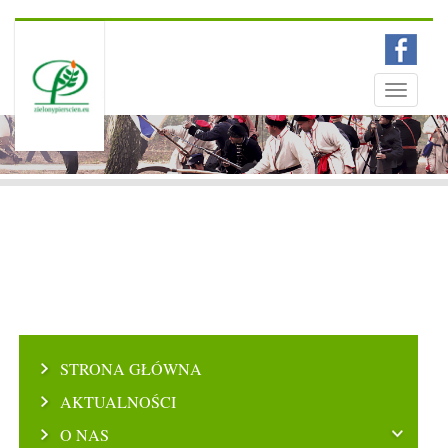
Menu
Toggle
navigati
STRONA GŁÓWNA
AKTUALNOŚCI
O NAS