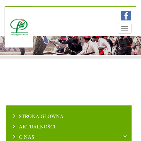
Menu
Toggle
navigati
STRONA GŁÓWNA
AKTUALNOŚCI
O NAS