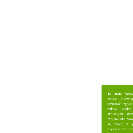
Ta strona korz
cookie. Używaj
wyrażasz zgodę
plików cookie
aktualnymi ustaw
przeglądarki. Mo
się więcej w j
używane oraz o z