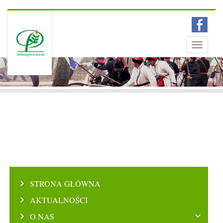
Menu
Toggle
navigati
STRONA GŁÓWNA
AKTUALNOŚCI
O NAS