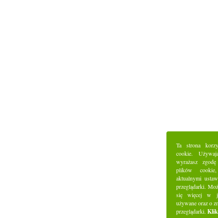
Ta strona korz
cookie. Używaj
wyrażasz zgodę
plików cookie
aktualnymi ustaw
przeglądarki. Mo
się więcej w j
używane oraz o z
przeglądarki.
Klik