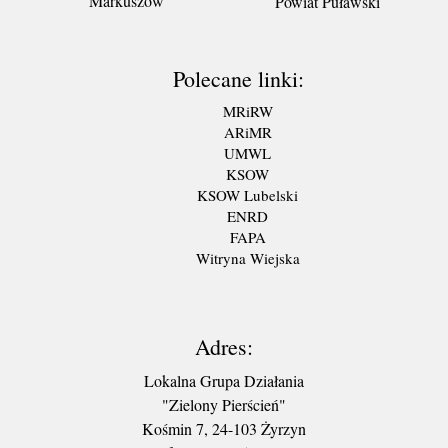
Markuszów
Powiat Puławski
Polecane linki:
MRiRW
ARiMR
UMWL
KSOW
KSOW Lubelski
ENRD
FAPA
Witryna Wiejska
Adres:
Lokalna Grupa Działania
"Zielony Pierścień"
Kośmin 7, 24-103 Żyrzyn