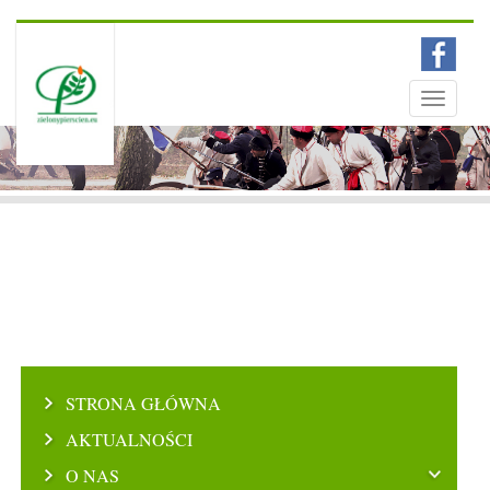
Menu
Toggle
navigati
STRONA GŁÓWNA
AKTUALNOŚCI
O NAS