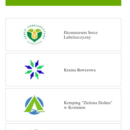
Ekomuzeum Serce
Lubelszczyzny
Kraina Rowerowa
Kemping "Zielona Dolina"
w Kośminie