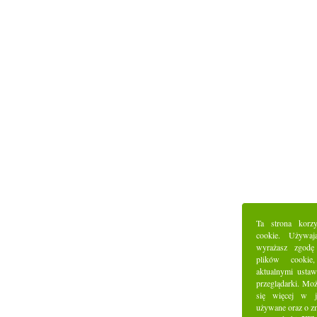
Ta strona korz
cookie. Używaj
wyrażasz zgodę
plików cookie
aktualnymi ustaw
przeglądarki. Mo
się więcej w j
używane oraz o z