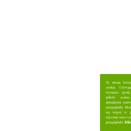
Ta strona korz
cookie. Używaj
wyrażasz zgodę
plików cookie
aktualnymi ustaw
przeglądarki. Mo
się więcej w j
używane oraz o z
przeglądarki.
Klik