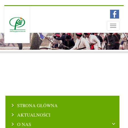
Menu
Toggle
navigati
STRONA GŁÓWNA
AKTUALNOŚCI
O NAS