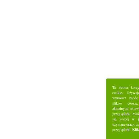
Ta strona korz
cookie. Używaj
wyrażasz zgodę
plików cookie
aktualnymi ustaw
przeglądarki. Mo
się więcej w j
używane oraz o z
przeglądarki.
Klik