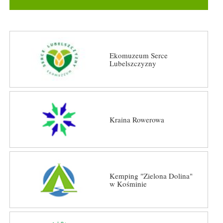
Ekomuzeum Serce
Lubelszczyzny
Kraina Rowerowa
Kemping "Zielona Dolina"
w Kośminie