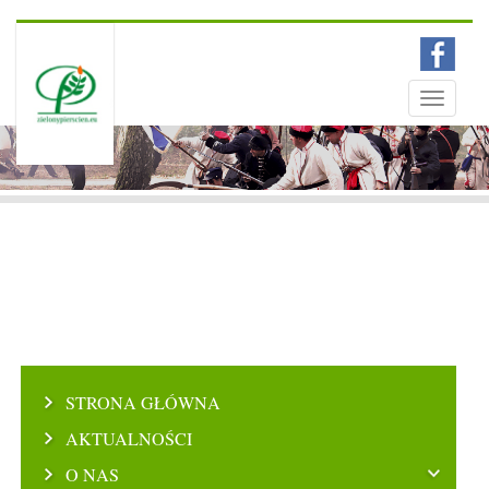
Menu
Toggle
navigati
STRONA GŁÓWNA
AKTUALNOŚCI
O NAS