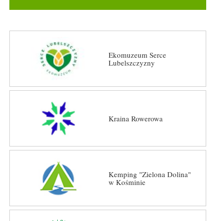
Ekomuzeum Serce
Lubelszczyzny
Kraina Rowerowa
Kemping "Zielona Dolina"
w Kośminie