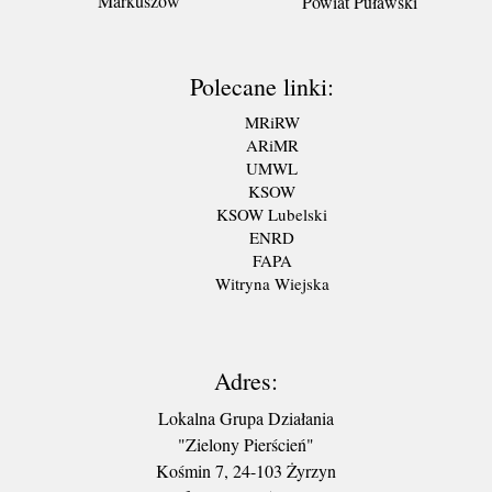
Markuszów
Powiat Puławski
Polecane linki:
MRiRW
ARiMR
UMWL
KSOW
KSOW Lubelski
ENRD
FAPA
Witryna Wiejska
Adres:
Lokalna Grupa Działania
"Zielony Pierścień"
Kośmin 7, 24-103 Żyrzyn