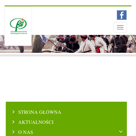
Menu
Toggle
navigati
STRONA GŁÓWNA
AKTUALNOŚCI
O NAS