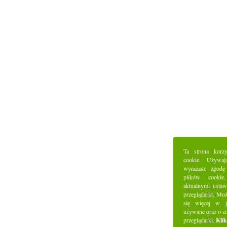
Ta strona korz
cookie. Używaj
wyrażasz zgodę
plików cookie
aktualnymi ustaw
przeglądarki. Mo
się więcej w j
używane oraz o z
przeglądarki.
Klik