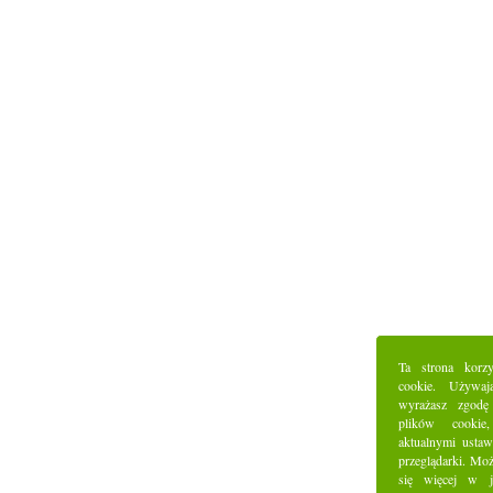
Ta strona korz
cookie. Używaj
wyrażasz zgodę
plików cookie
aktualnymi ustaw
przeglądarki. Mo
się więcej w j