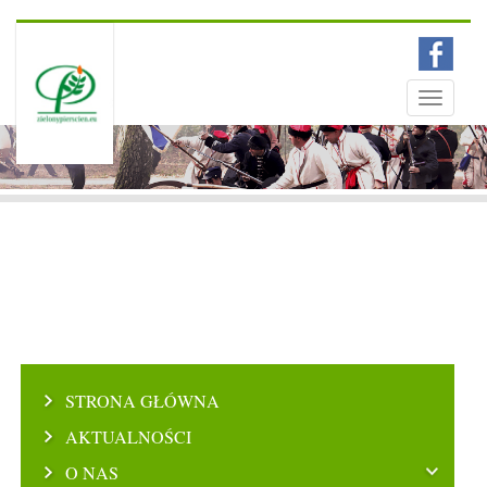
Menu
Toggle
navigati
STRONA GŁÓWNA
AKTUALNOŚCI
O NAS