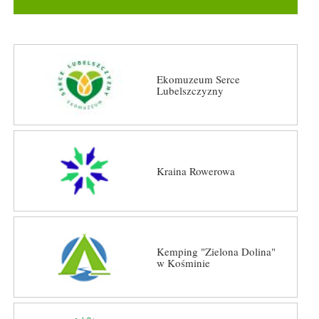
Ekomuzeum Serce
Lubelszczyzny
Kraina Rowerowa
Kemping "Zielona Dolina"
w Kośminie