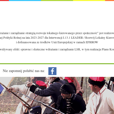
ażanie i zarządzanie strategią rozwoju lokalnego kierowanego przez społeczność” jest realiz
nej Polityki Rolnej na lata 2023-2027 dla Interwencji I.13.1 LEADER / Rozwój Lokalny Kie
i dofinansowana ze środków Unii Europejskiej w ramach EFRROW
ewidywany efekt: sprawne i skuteczne wdrażanie i zarządzanie LSR, w tym realizacja Planu Ko
Nie zapomnij polubić nas na: