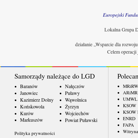
Europejski Fundu
Lokalna Grupa Dz
działanie „Wsparcie dla rozwoj
Celem operacji 
Samorządy należące do LGD
Polecan
Baranów
Nałęczów
MRiR
ARiMR
Janowiec
Puławy
UMWL
Kazimierz Dolny
Wąwolnica
KSOW
Końskowola
Żyrzyn
KSOW L
Kurów
Wojciechów
ENRD
Markuszów
Powiat Puławski
FAPA
Witryna
Polityka prywatności