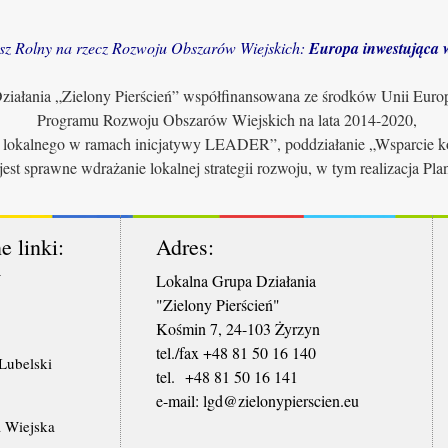
sz Rolny na rzecz Rozwoju Obszarów Wiejskich:
Europa inwestująca w
iałania „Zielony Pierścień” współfinansowana ze środków Unii Euro
Programu Rozwoju Obszarów Wiejskich na lata 2014-2020,
u lokalnego w ramach inicjatywy LEADER”, poddziałanie „Wsparcie ko
jest sprawne wdrażanie lokalnej strategii rozwoju, w tym realizacja Pl
e linki:
Adres:
W
Lokalna Grupa Działania
"Zielony Pierścień"
Kośmin 7, 24-103 Żyrzyn
tel./fax +48 81 50 16 140
ubelski
tel. +48 81 50 16 141
​e-mail: lgd@zielonypierscien.eu
 Wiejska