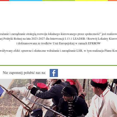
ażanie i zarządzanie strategią rozwoju lokalnego kierowanego przez społeczność” jest realiz
nej Polityki Rolnej na lata 2023-2027 dla Interwencji I.13.1 LEADER / Rozwój Lokalny Kie
i dofinansowana ze środków Unii Europejskiej w ramach EFRROW
ewidywany efekt: sprawne i skuteczne wdrażanie i zarządzanie LSR, w tym realizacja Planu Ko
Nie zapomnij polubić nas na: