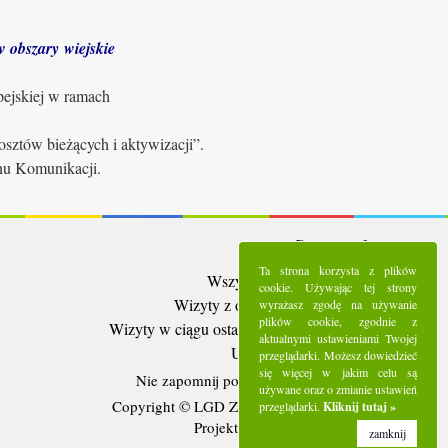
 obszary wiejskie
pejskiej w ramach
sztów bieżących i aktywizacji”.
anu Komunikacji.
Statystyki:
Ta strona korzysta z plików
Wszystkie wizyty:
5292176
cookie. Używając tej strony
Wizyty z ostatnich 30 dni:
95786
wyrażasz zgodę na używanie
plików cookie, zgodnie z
Wizyty w ciągu ostatniego tygodnia:
22871
aktualnymi ustawieniami Twojej
Użytkownicy online:
12
przeglądarki. Możesz dowiedzieć
się więcej w jakim celu są
Nie zapomnij polubić nas na
Facebooku
używane oraz o zmianie ustawień
Copyright © LGD Zielony Pierścień - 2016.
przeglądarki.
Kliknij tutaj »
Projekt i wykonanie - Freeline.
zamknij