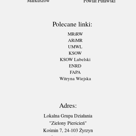
Markuszów
Powiat Puławski
Polecane linki:
MRiRW
ARiMR
UMWL
KSOW
KSOW Lubelski
ENRD
FAPA
Witryna Wiejska
Adres:
Lokalna Grupa Działania
"Zielony Pierścień"
Kośmin 7, 24-103 Żyrzyn