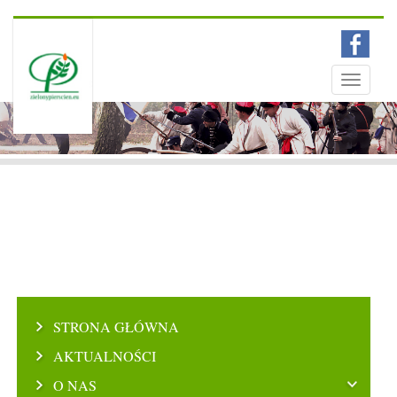
Menu
Toggle
navigati
STRONA GŁÓWNA
AKTUALNOŚCI
O NAS