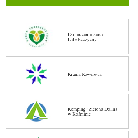
Ekomuzeum Serce
Lubelszczyzny
Kraina Rowerowa
Kemping "Zielona Dolina"
w Kośminie