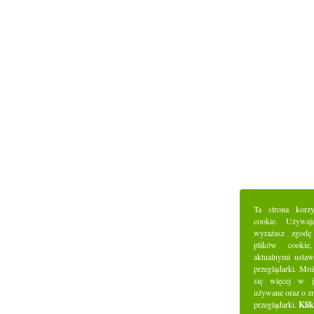
Ta strona korz
cookie. Używaj
wyrażasz zgodę
plików cookie
aktualnymi ustaw
przeglądarki. Mo
się więcej w j
używane oraz o z
przeglądarki.
Klik