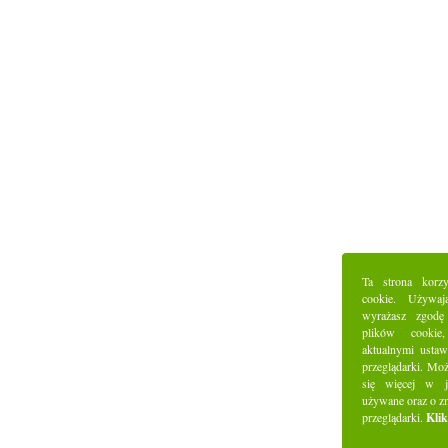
Ta strona korz
cookie. Używaj
wyrażasz zgodę
plików cookie
aktualnymi ustaw
przeglądarki. Mo
się więcej w j
używane oraz o z
przeglądarki.
Klik