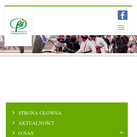
Menu
Toggle
navigati
STRONA GŁÓWNA
AKTUALNOŚCI
O NAS