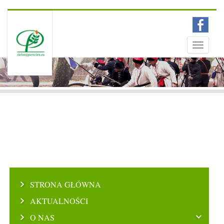
Menu
Toggle
navigati
STRONA GŁÓWNA
AKTUALNOŚCI
O NAS