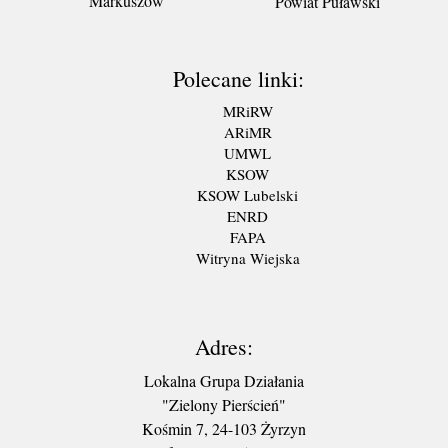
Markuszów
Powiat Puławski
Polecane linki:
MRiRW
ARiMR
UMWL
KSOW
KSOW Lubelski
ENRD
FAPA
Witryna Wiejska
Adres:
Lokalna Grupa Działania
"Zielony Pierścień"
Kośmin 7, 24-103 Żyrzyn