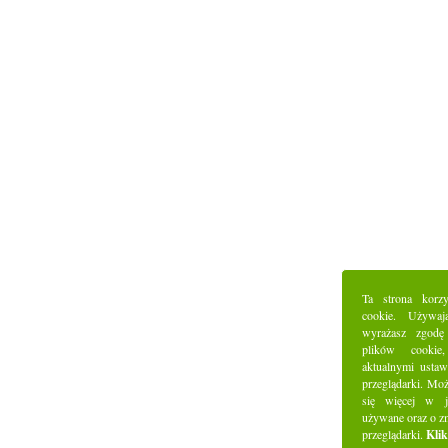
Ta strona korz
cookie. Używaj
wyrażasz zgodę
plików cookie
aktualnymi ustaw
przeglądarki. Mo
się więcej w j
używane oraz o z
przeglądarki.
Klik