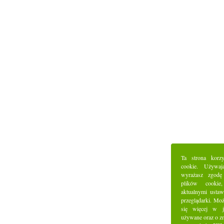
Ta strona korz
cookie. Używaj
wyrażasz zgodę
plików cookie
aktualnymi ustaw
przeglądarki. Mo
się więcej w j
używane oraz o z