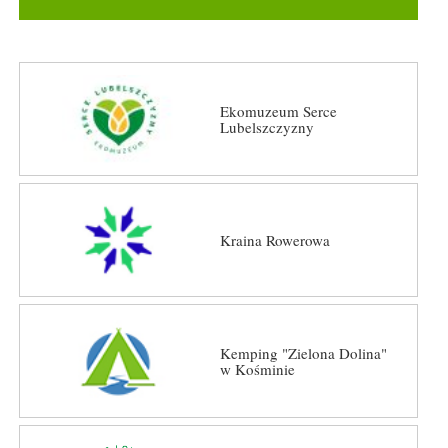
Ekomuzeum Serce
Lubelszczyzny
Kraina Rowerowa
Kemping "Zielona Dolina"
w Kośminie