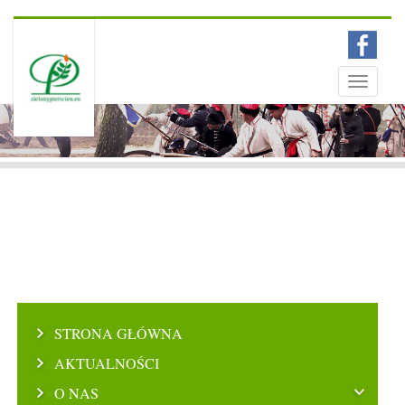
Menu
Toggle
navigati
STRONA GŁÓWNA
AKTUALNOŚCI
O NAS