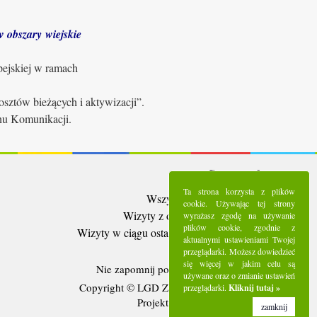
 obszary wiejskie
pejskiej w ramach
sztów bieżących i aktywizacji”.
anu Komunikacji.
Statystyki:
Ta strona korzysta z plików
Wszystkie wizyty:
5287189
cookie. Używając tej strony
Wizyty z ostatnich 30 dni:
92202
wyrażasz zgodę na używanie
plików cookie, zgodnie z
Wizyty w ciągu ostatniego tygodnia:
20522
aktualnymi ustawieniami Twojej
Użytkownicy online:
4
przeglądarki. Możesz dowiedzieć
się więcej w jakim celu są
Nie zapomnij polubić nas na
Facebooku
używane oraz o zmianie ustawień
Copyright © LGD Zielony Pierścień - 2016.
przeglądarki.
Kliknij tutaj »
Projekt i wykonanie - Freeline.
zamknij