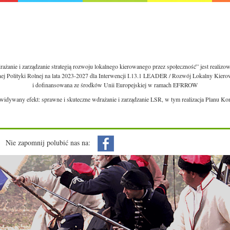
ażanie i zarządzanie strategią rozwoju lokalnego kierowanego przez społeczność” jest realiz
nej Polityki Rolnej na lata 2023-2027 dla Interwencji I.13.1 LEADER / Rozwój Lokalny Kie
i dofinansowana ze środków Unii Europejskiej w ramach EFRROW
ewidywany efekt: sprawne i skuteczne wdrażanie i zarządzanie LSR, w tym realizacja Planu Ko
Nie zapomnij polubić nas na: