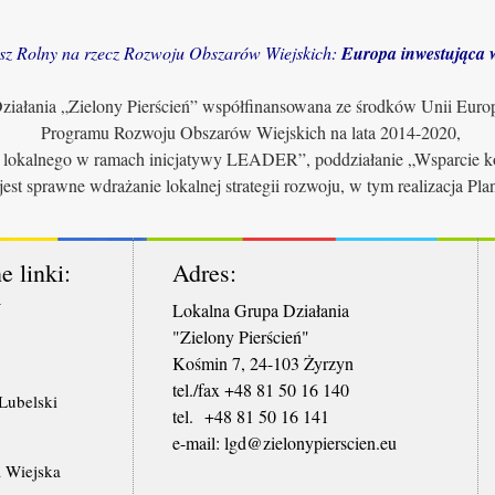
sz Rolny na rzecz Rozwoju Obszarów Wiejskich:
Europa inwestująca w
iałania „Zielony Pierścień” współfinansowana ze środków Unii Euro
Programu Rozwoju Obszarów Wiejskich na lata 2014-2020,
u lokalnego w ramach inicjatywy LEADER”, poddziałanie „Wsparcie ko
jest sprawne wdrażanie lokalnej strategii rozwoju, w tym realizacja Pl
e linki:
Adres:
W
Lokalna Grupa Działania
"Zielony Pierścień"
Kośmin 7, 24-103 Żyrzyn
tel./fax +48 81 50 16 140
ubelski
tel. +48 81 50 16 141
​e-mail: lgd@zielonypierscien.eu
 Wiejska