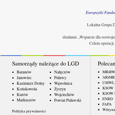
Europejski Fundu
Lokalna Grupa Dz
działanie „Wsparcie dla rozwoj
Celem operacji 
Samorządy należące do LGD
Polecan
Baranów
Nałęczów
MRiR
ARiMR
Janowiec
Puławy
UMWL
Kazimierz Dolny
Wąwolnica
KSOW
Końskowola
Żyrzyn
KSOW L
Kurów
Wojciechów
ENRD
Markuszów
Powiat Puławski
FAPA
Witryna
Polityka prywatności