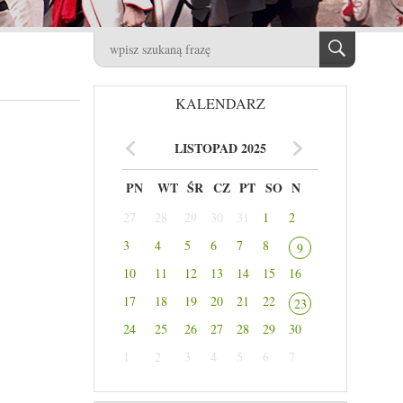
KALENDARZ
LISTOPAD 2025
PN
WT
ŚR
CZ
PT
SO
N
27
28
29
30
31
1
2
3
4
5
6
7
8
9
10
11
12
13
14
15
16
17
18
19
20
21
22
23
24
25
26
27
28
29
30
1
2
3
4
5
6
7