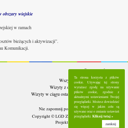
 obszary wiejskie
pejskiej w ramach
sztów bieżących i aktywizacji”.
anu Komunikacji.
Statystyki:
Ta strona korzysta z plików
Wszystkie wizyty:
5284794
cookie. Używając tej strony
Wizyty z ostatnich 30 dni:
91016
wyrażasz zgodę na używanie
plików cookie, zgodnie z
Wizyty w ciągu ostatniego tygodnia:
25183
aktualnymi ustawieniami Twojej
Użytkownicy online:
5
przeglądarki. Możesz dowiedzieć
się więcej w jakim celu są
Nie zapomnij polubić nas na
Facebooku
używane oraz o zmianie ustawień
Copyright © LGD Zielony Pierścień - 2016.
przeglądarki.
Kliknij tutaj »
Projekt i wykonanie - Freeline.
zamknij