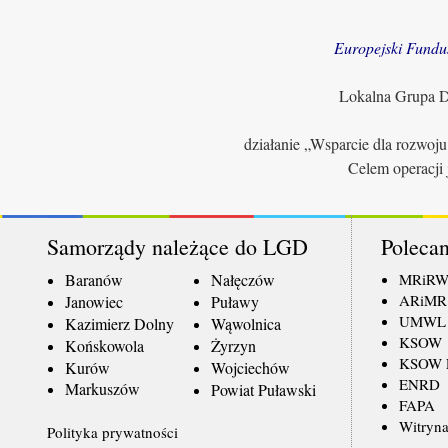
Europejski Fundu
Lokalna Grupa Dz
działanie „Wsparcie dla rozwoj
Celem operacji 
Samorządy należące do LGD
Polecan
Baranów
Nałęczów
MRiR
ARiMR
Janowiec
Puławy
UMWL
Kazimierz Dolny
Wąwolnica
KSOW
Końskowola
Żyrzyn
KSOW L
Kurów
Wojciechów
ENRD
Markuszów
Powiat Puławski
FAPA
Witryna
Polityka prywatności