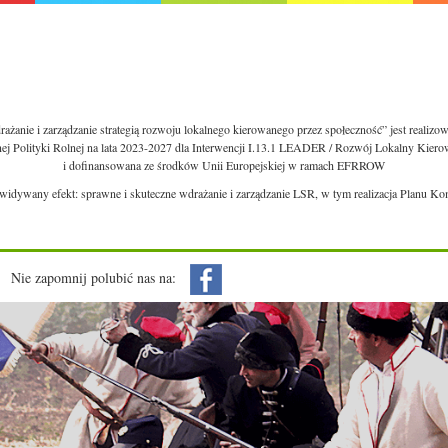
ażanie i zarządzanie strategią rozwoju lokalnego kierowanego przez społeczność” jest realiz
nej Polityki Rolnej na lata 2023-2027 dla Interwencji I.13.1 LEADER / Rozwój Lokalny Kie
i dofinansowana ze środków Unii Europejskiej w ramach EFRROW
ewidywany efekt: sprawne i skuteczne wdrażanie i zarządzanie LSR, w tym realizacja Planu Ko
Nie zapomnij polubić nas na: