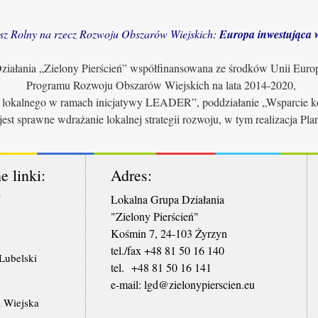
sz Rolny na rzecz Rozwoju Obszarów Wiejskich:
Europa inwestująca w
iałania „Zielony Pierścień” współfinansowana ze środków Unii Euro
Programu Rozwoju Obszarów Wiejskich na lata 2014-2020,
u lokalnego w ramach inicjatywy LEADER”, poddziałanie „Wsparcie ko
jest sprawne wdrażanie lokalnej strategii rozwoju, w tym realizacja Pl
e linki:
Adres:
W
Lokalna Grupa Działania
"Zielony Pierścień"
Kośmin 7, 24-103 Żyrzyn
tel./fax +48 81 50 16 140
ubelski
tel. +48 81 50 16 141
​e-mail: lgd@zielonypierscien.eu
 Wiejska