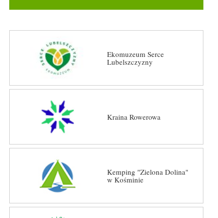
Ekomuzeum Serce
Lubelszczyzny
Kraina Rowerowa
Kemping "Zielona Dolina"
w Kośminie