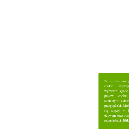
Ta strona korz
cookie. Używaj
wyrażasz zgodę
plików cookie
aktualnymi ustaw
przeglądarki. Mo
się więcej w j
używane oraz o z
przeglądarki.
Klik