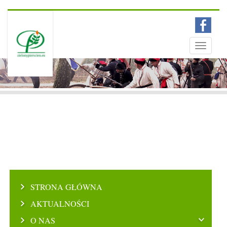
Menu
Toggle
navigati
STRONA GŁÓWNA
AKTUALNOŚCI
O NAS