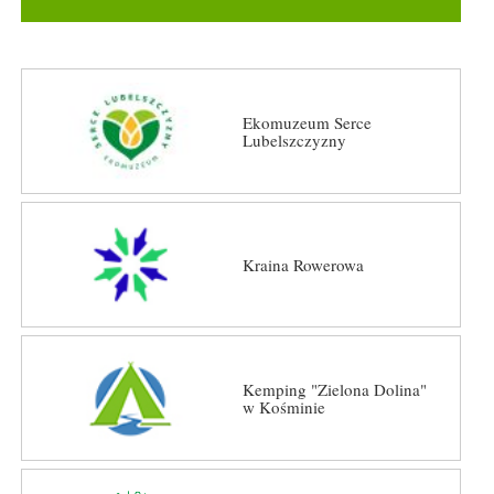
Ekomuzeum Serce
Lubelszczyzny
Kraina Rowerowa
Kemping "Zielona Dolina"
w Kośminie