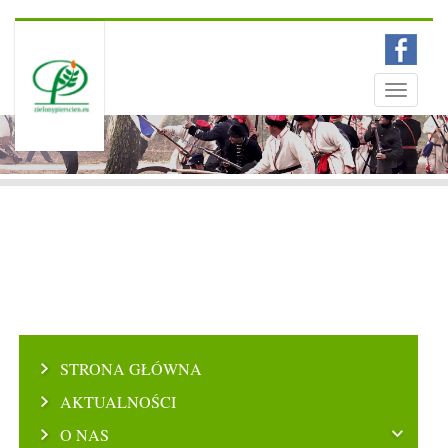
Menu
Toggle
navigati
STRONA GŁÓWNA
AKTUALNOŚCI
O NAS