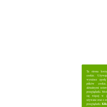
Ta strona korz
cookie. Używaj
wyrażasz zgodę
plików cookie
aktualnymi ustaw
przeglądarki. Mo
się więcej w j
używane oraz o z
przeglądarki.
Klik