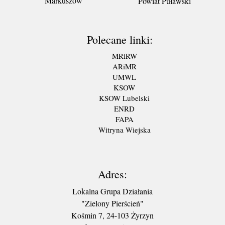
Markuszów
Powiat Puławski
Polecane linki:
MRiRW
ARiMR
UMWL
KSOW
KSOW Lubelski
ENRD
FAPA
Witryna Wiejska
Adres:
Lokalna Grupa Działania
"Zielony Pierścień"
Kośmin 7, 24-103 Żyrzyn