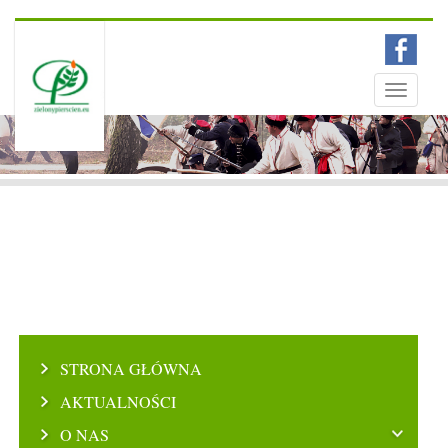
Menu
Toggle
navigati
STRONA GŁÓWNA
AKTUALNOŚCI
O NAS