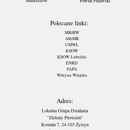
Markuszów
Powiat Puławski
Polecane linki:
MRiRW
ARiMR
UMWL
KSOW
KSOW Lubelski
ENRD
FAPA
Witryna Wiejska
Adres:
Lokalna Grupa Działania
"Zielony Pierścień"
Kośmin 7, 24-103 Żyrzyn