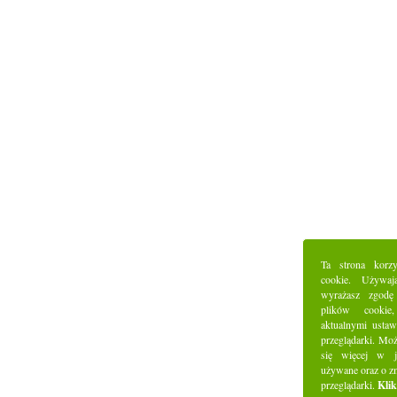
Ta strona korz
cookie. Używaj
wyrażasz zgodę
plików cookie
aktualnymi ustaw
przeglądarki. Mo
się więcej w j
używane oraz o z
przeglądarki.
Klik