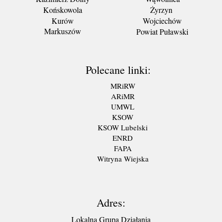
Końskowola
Żyrzyn
Kurów
Wojciechów
Markuszów
Powiat Puławski
Polecane linki:
MRiRW
ARiMR
UMWL
KSOW
KSOW Lubelski
ENRD
FAPA
Witryna Wiejska
Adres:
Lokalna Grupa Działania