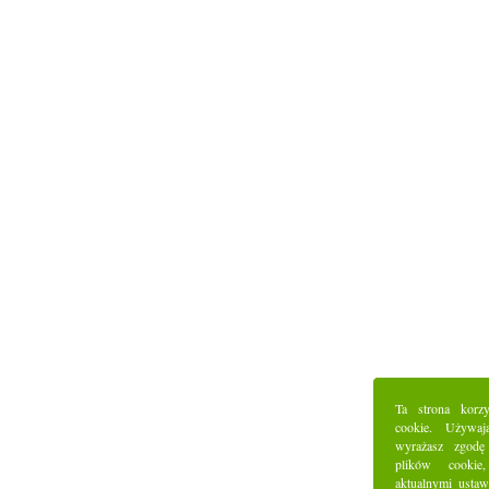
Ta strona korz
cookie. Używaj
wyrażasz zgodę
plików cookie
aktualnymi ustaw