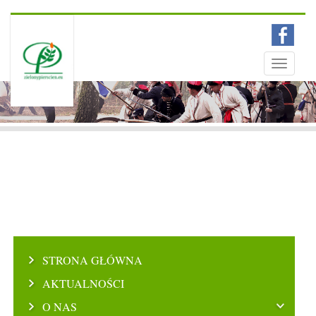
Menu
Toggle
navigati
STRONA GŁÓWNA
AKTUALNOŚCI
O NAS