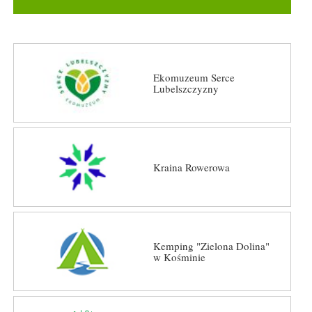
Ekomuzeum Serce
Lubelszczyzny
Kraina Rowerowa
Kemping "Zielona Dolina"
w Kośminie