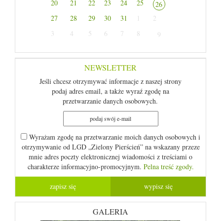
20
21
22
23
24
25
26
27
28
29
30
31
1
2
3
4
5
6
7
8
9
NEWSLETTER
Jeśli chcesz otrzymywać informacje z naszej strony
podaj adres email, a także wyraź zgodę na
przetwarzanie danych osobowych.
Wyrażam zgodę na przetwarzanie moich danych osobowych i
otrzymywanie od LGD „Zielony Pierścień” na wskazany przeze
mnie adres poczty elektronicznej wiadomości z treściami o
charakterze informacyjno-promocyjnym.
Pelna treść zgody.
GALERIA