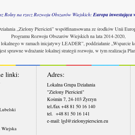
sz Rolny na rzecz Rozwoju Obszarów Wiejskich:
Europa inwestująca w
iałania „Zielony Pierścień” współfinansowana ze środków Unii Euro
Programu Rozwoju Obszarów Wiejskich na lata 2014-2020,
u lokalnego w ramach inicjatywy LEADER”, poddziałanie „Wsparcie ko
jest sprawne wdrażanie lokalnej strategii rozwoju, w tym realizacja Pl
e linki:
Adres:
W
Lokalna Grupa Działania
"Zielony Pierścień"
Kośmin 7, 24-103 Żyrzyn
tel./fax +48 81 50 16 140
ubelski
tel. +48 81 50 16 141
​e-mail: lgd@zielonypierscien.eu
 Wiejska