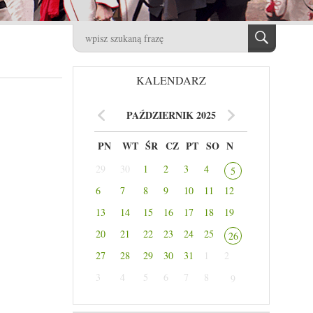
KALENDARZ
PAŹDZIERNIK 2025
PN
WT
ŚR
CZ
PT
SO
N
29
30
1
2
3
4
5
6
7
8
9
10
11
12
13
14
15
16
17
18
19
20
21
22
23
24
25
26
27
28
29
30
31
1
2
3
4
5
6
7
8
9