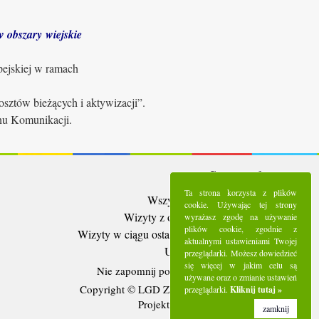
 obszary wiejskie
pejskiej w ramach
sztów bieżących i aktywizacji”.
anu Komunikacji.
Statystyki:
Ta strona korzysta z plików
Wszystkie wizyty:
5286895
cookie. Używając tej strony
Wizyty z ostatnich 30 dni:
92032
wyrażasz zgodę na używanie
plików cookie, zgodnie z
Wizyty w ciągu ostatniego tygodnia:
20606
aktualnymi ustawieniami Twojej
Użytkownicy online:
18
przeglądarki. Możesz dowiedzieć
się więcej w jakim celu są
Nie zapomnij polubić nas na
Facebooku
używane oraz o zmianie ustawień
Copyright © LGD Zielony Pierścień - 2016.
przeglądarki.
Kliknij tutaj »
Projekt i wykonanie - Freeline.
zamknij