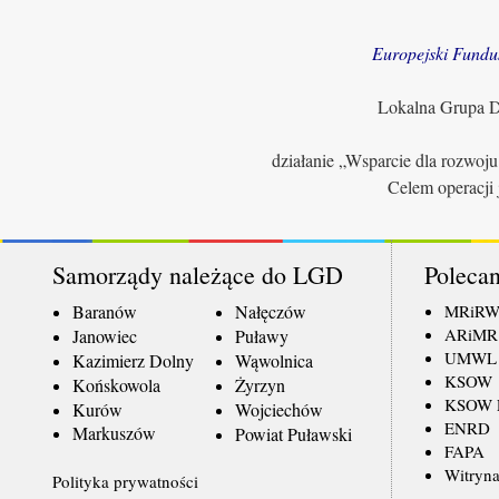
Europejski Fundu
Lokalna Grupa Dz
działanie „Wsparcie dla rozwoj
Celem operacji 
Samorządy należące do LGD
Polecan
Baranów
Nałęczów
MRiR
ARiMR
Janowiec
Puławy
UMWL
Kazimierz Dolny
Wąwolnica
KSOW
Końskowola
Żyrzyn
KSOW L
Kurów
Wojciechów
ENRD
Markuszów
Powiat Puławski
FAPA
Witryna
Polityka prywatności