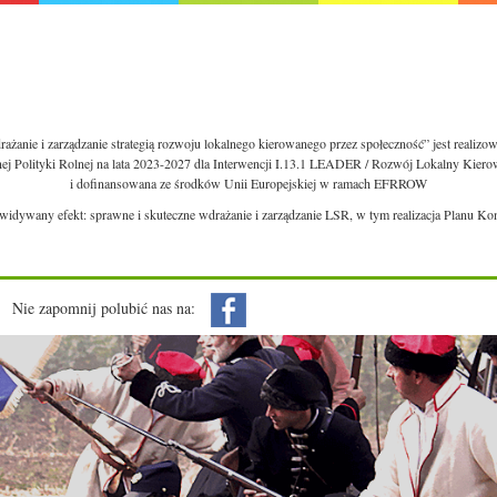
ażanie i zarządzanie strategią rozwoju lokalnego kierowanego przez społeczność” jest realiz
nej Polityki Rolnej na lata 2023-2027 dla Interwencji I.13.1 LEADER / Rozwój Lokalny Kie
i dofinansowana ze środków Unii Europejskiej w ramach EFRROW
ewidywany efekt: sprawne i skuteczne wdrażanie i zarządzanie LSR, w tym realizacja Planu Ko
Nie zapomnij polubić nas na: