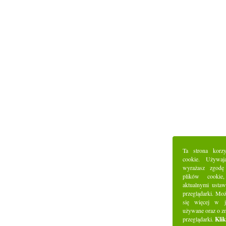
Ta strona korz
cookie. Używaj
wyrażasz zgodę
plików cookie
aktualnymi ustaw
przeglądarki. Mo
się więcej w j
używane oraz o z
przeglądarki.
Klik