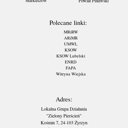
Markuszów
Powiat Puławski
Polecane linki:
MRiRW
ARiMR
UMWL
KSOW
KSOW Lubelski
ENRD
FAPA
Witryna Wiejska
Adres:
Lokalna Grupa Działania
"Zielony Pierścień"
Kośmin 7, 24-103 Żyrzyn