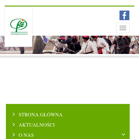
Menu
Toggle
navigati
STRONA GŁÓWNA
AKTUALNOŚCI
O NAS