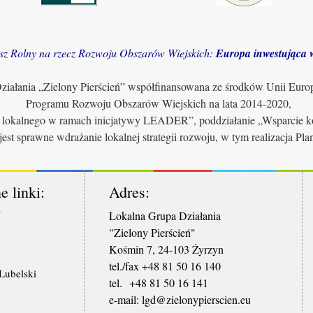
sz Rolny na rzecz Rozwoju Obszarów Wiejskich:
Europa inwestująca w
iałania „Zielony Pierścień” współfinansowana ze środków Unii Euro
Programu Rozwoju Obszarów Wiejskich na lata 2014-2020,
u lokalnego w ramach inicjatywy LEADER”, poddziałanie „Wsparcie ko
jest sprawne wdrażanie lokalnej strategii rozwoju, w tym realizacja Pl
e linki:
Adres:
W
Lokalna Grupa Działania
"Zielony Pierścień"
Kośmin 7, 24-103 Żyrzyn
tel./fax +48 81 50 16 140
ubelski
tel. +48 81 50 16 141
​e-mail: lgd@zielonypierscien.eu