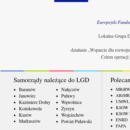
Europejski Fundu
Lokalna Grupa Dz
działanie „Wsparcie dla rozwoj
Celem operacji 
Samorządy należące do LGD
Polecan
Baranów
Nałęczów
MRiR
ARiMR
Janowiec
Puławy
UMWL
Kazimierz Dolny
Wąwolnica
KSOW
Końskowola
Żyrzyn
KSOW L
Kurów
Wojciechów
ENRD
Markuszów
Powiat Puławski
FAPA