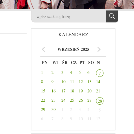
KALENDARZ
WRZESIEŃ 2025
PN
WT
ŚR
CZ
PT
SO
N
1
2
3
4
5
6
7
8
9
10
11
12
13
14
15
16
17
18
19
20
21
22
23
24
25
26
27
28
29
30
1
2
3
4
5
6
7
8
9
10
11
12