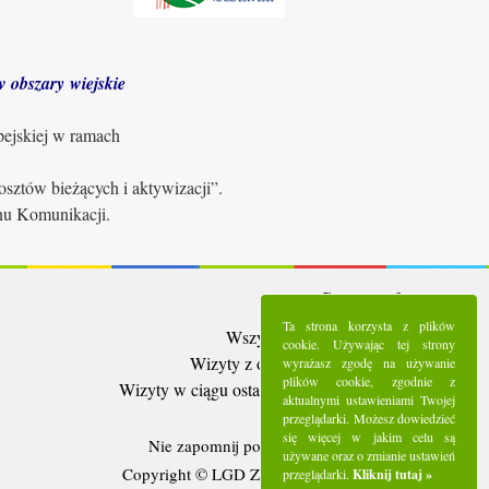
 obszary wiejskie
pejskiej w ramach
sztów bieżących i aktywizacji”.
anu Komunikacji.
Statystyki:
Ta strona korzysta z plików
Wszystkie wizyty:
5293300
cookie. Używając tej strony
Wizyty z ostatnich 30 dni:
96507
wyrażasz zgodę na używanie
plików cookie, zgodnie z
Wizyty w ciągu ostatniego tygodnia:
23514
aktualnymi ustawieniami Twojej
Użytkownicy online:
3
przeglądarki. Możesz dowiedzieć
się więcej w jakim celu są
Nie zapomnij polubić nas na
Facebooku
używane oraz o zmianie ustawień
Copyright © LGD Zielony Pierścień - 2016.
przeglądarki.
Kliknij tutaj »