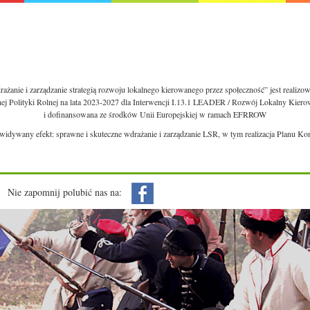
ażanie i zarządzanie strategią rozwoju lokalnego kierowanego przez społeczność” jest realiz
nej Polityki Rolnej na lata 2023-2027 dla Interwencji I.13.1 LEADER / Rozwój Lokalny Kie
i dofinansowana ze środków Unii Europejskiej w ramach EFRROW
ewidywany efekt: sprawne i skuteczne wdrażanie i zarządzanie LSR, w tym realizacja Planu Ko
Nie zapomnij polubić nas na: