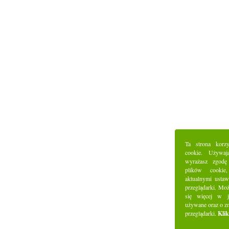
Ta strona korz
cookie. Używaj
wyrażasz zgodę
plików cookie
aktualnymi ustaw
przeglądarki. Mo
się więcej w j
używane oraz o z
przeglądarki.
Klik