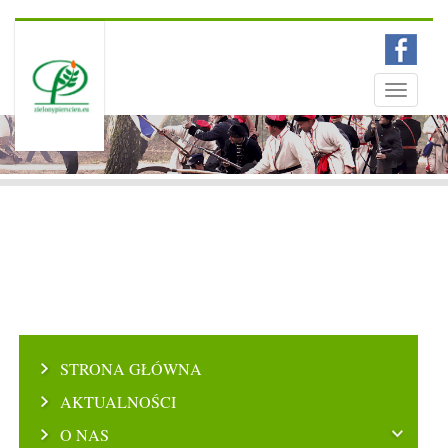
Menu
Toggle
navigati
STRONA GŁÓWNA
AKTUALNOŚCI
O NAS