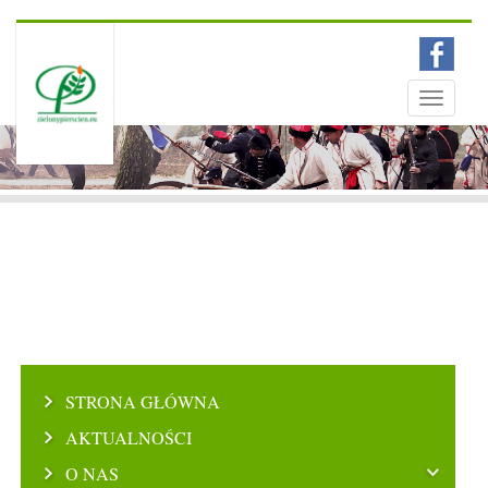
Menu
Toggle
navigati
STRONA GŁÓWNA
AKTUALNOŚCI
O NAS