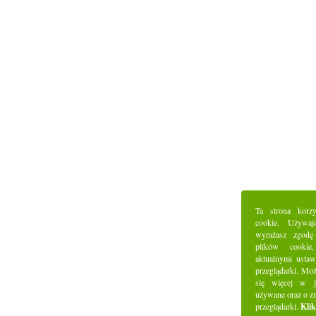
Ta strona korz
cookie. Używaj
wyrażasz zgodę
plików cookie
aktualnymi ustaw
przeglądarki. Mo
się więcej w j
używane oraz o z
przeglądarki.
Klik