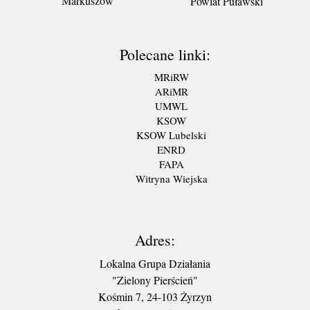
Markuszów
Powiat Puławski
Polecane linki:
MRiRW
ARiMR
UMWL
KSOW
KSOW Lubelski
ENRD
FAPA
Witryna Wiejska
Adres:
Lokalna Grupa Działania
"Zielony Pierścień"
Kośmin 7, 24-103 Żyrzyn