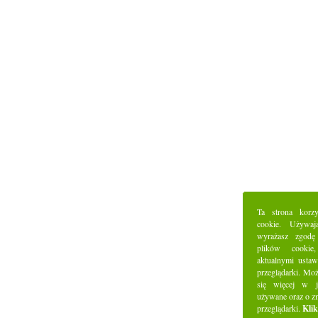
Ta strona korz
cookie. Używaj
wyrażasz zgodę
plików cookie
aktualnymi ustaw
przeglądarki. Mo
się więcej w j
używane oraz o z
przeglądarki.
Klik