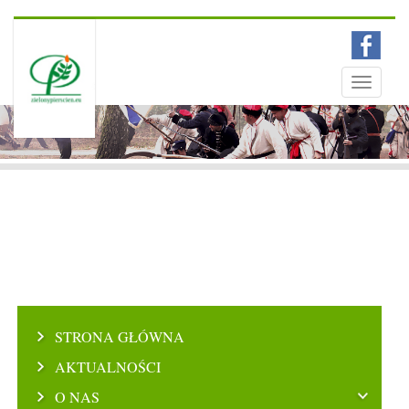
Menu
Toggle
navigati
STRONA GŁÓWNA
AKTUALNOŚCI
O NAS