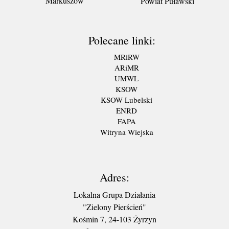
Markuszów
Powiat Puławski
Polecane linki:
MRiRW
ARiMR
UMWL
KSOW
KSOW Lubelski
ENRD
FAPA
Witryna Wiejska
Adres:
Lokalna Grupa Działania
"Zielony Pierścień"
Kośmin 7, 24-103 Żyrzyn